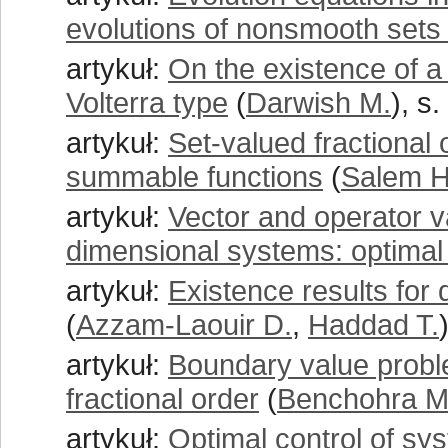
evolutions of nonsmooth sets 
artykuł:
On the existence of a
Volterra type
(
Darwish M.
), s
artykuł:
Set-valued fractional 
summable functions
(
Salem H
artykuł:
Vector and operator v
dimensional systems: optimal 
artykuł:
Existence results for 
(
Azzam-Laouir D.
,
Haddad T.
artykuł:
Boundary value problem
fractional order
(
Benchohra M
artykuł:
Optimal control of sy