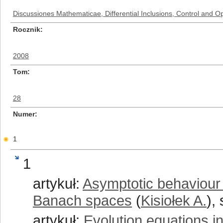
Discussiones Mathematicae, Differential Inclusions, Control and Op
Rocznik
2008
Tom
28
Numer
1
1
artykuł:
Asymptotic behaviour o
Banach spaces
(
Kisiołek A.
),
artykuł:
Evolution equations in