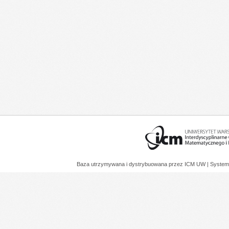
Baza utrzymywana i dystrybuowana przez
ICM UW
| System