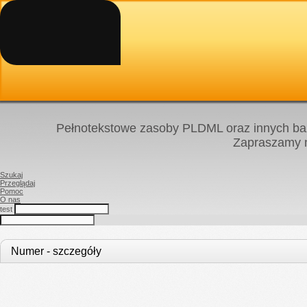
Pełnotekstowe zasoby PLDML oraz innych baz
Zapraszamy
Szukaj
Przeglądaj
Pomoc
O nas
test
Numer - szczegóły