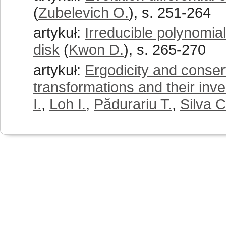
(
Zubelevich O.
), s. 251-264
artykuł:
Irreducible polynomial
disk
(
Kwon D.
), s. 265-270
artykuł:
Ergodicity and conserva
transformations and their inv
I.
,
Loh I.
,
Pădurariu T.
,
Silva C