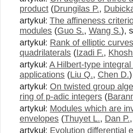
product
(
Drungilas P.
,
Dubicka
artykuł:
The affineness criter
modules
(
Guo S.
,
Wang S.
), 
artykuł:
Rank of elliptic curv
quadrilaterals
(
Izadi F.
,
Khosh
artykuł:
A Hilbert-type integral
applications
(
Liu Q.
,
Chen D.
)
artykuł:
On twisted group alge
ring of p-adic integers
(
Barann
artykuł:
Modules which are inv
envelopes
(
Thuyet L.
,
Dan P.
artykuł:
Evolution differentia