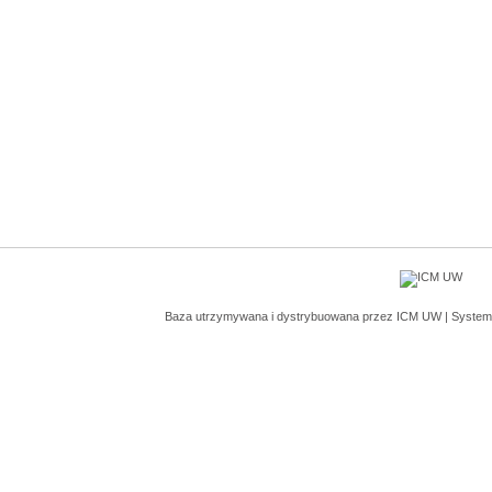
Baza utrzymywana i dystrybuowana przez
ICM UW
| System