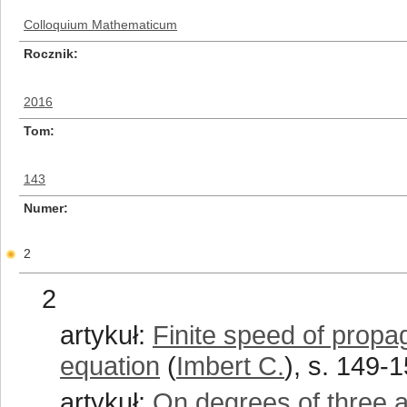
Colloquium Mathematicum
Rocznik
2016
Tom
143
Numer
2
2
artykuł:
Finite speed of propa
equation
(
Imbert C.
), s. 149-
artykuł:
On degrees of three a