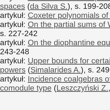
spaces
(
da Silva S.
), s. 199-20
artykuł:
Coxeter polynomials of
artykuł:
On the partial sums of 
s. 227-242
artykuł:
On the diophantine equ
243-248
artykuł:
Upper bounds for certa
powers
(
Simalarides A.
), s. 24
artykuł:
Incidence coalgebras of 
comodule type
(
Leszczyński Z.