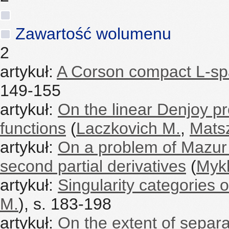
Zawartość wolumenu
2
artykuł:
A Corson compact L-spa
149-155
artykuł:
On the linear Denjoy pr
functions
(
Laczkovich M.
,
Mats
artykuł:
On a problem of Mazur 
second partial derivatives
(
Mykh
artykuł:
Singularity categories 
M.
), s. 183-198
artykuł:
On the extent of separab