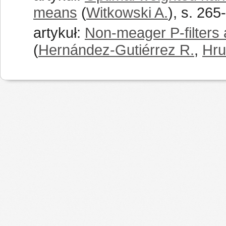
means
(
Witkowski A.
), s. 265
artykuł:
Non-meager P-filters
(
Hernández-Gutiérrez R.
,
Hru