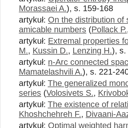
Morassaei A.
), s. 159-168
artykuł:
On the distribution of
amicable numbers
(
Pollack P.
artykuł:
Extremal properties f
M.
,
Kussin D.
,
Lenzing H.
), s
artykuł:
n-Arc connected spa
Mamatelashvili A.
), s. 221-24
artykuł:
The generalized monot
series
(
Volosivets S.
,
Krivobo
artykuł:
The existence of relat
Khoshchehreh F.
,
Divaani-Aa
artykuł:
Optimal weighted harm