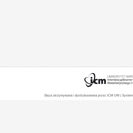
Baza utrzymywana i dystrybuowana przez
ICM UW
| System