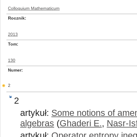
Colloquium Mathematicum
Rocznik
2013
Tom
130
Numer
2
2
artykuł:
Some notions of amena
algebras
(
Ghaderi E.
,
Nasr-Is
artykuł:
Operator entropy ineq