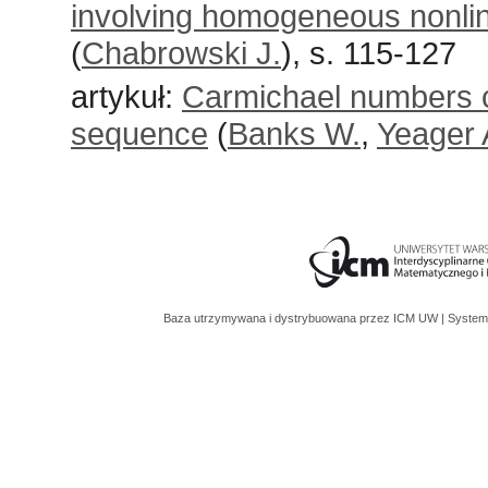
involving homogeneous nonlinea
(
Chabrowski J.
), s. 115-127
artykuł:
Carmichael numbers c
sequence
(
Banks W.
,
Yeager 
Baza utrzymywana i dystrybuowana przez
ICM UW
| System