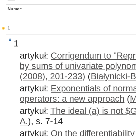
Numer
1
1
artykuł:
Corrigendum to "Repre
by sums of univariate polynomi
(2008), 201-233)
(
Białynicki-B
artykuł:
Exponentials of norma
operators: a new approach
(
M
artykuł:
The ideal (a) is not 
A.
), s. 7-14
artykuł:
On the differentiabilit