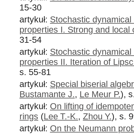
15-30
artykuł:
Stochastic dynamical 
properties I. Strong and local 
31-54
artykuł:
Stochastic dynamical 
properties II. Iteration of Lip
s. 55-81
artykuł:
Special biserial algeb
Bustamante J.
,
Le Meur P.
), 
artykuł:
On lifting of idempo
rings
(
Lee T.-K.
,
Zhou Y.
), s. 
artykuł:
On the Neumann proble