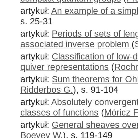
artykuł:
An example of a simple
s. 25-31
artykuł:
Periods of sets of len
associated inverse problem
(
artykuł:
Classification of low-d
quiver representations
(
Roch
artykuł:
Sum theorems for Oh
Ridderbos G.
), s. 91-104
artykuł:
Absolutely convergent
classes of functions
(
Móricz F
artykuł:
General sheaves over 
Boevey W.
), s. 119-149