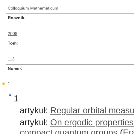
Colloquium Mathematicum
Rocznik
2008
Tom
113
Numer
1
1
artykuł:
Regular orbital measu
artykuł:
On ergodic properties
compact quantum groups
(
Fr