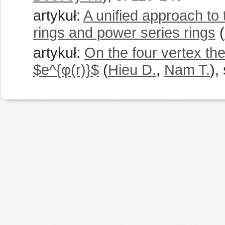
artykuł:
A unified approach to
rings and power series rings
(
artykuł:
On the four vertex the
$e^{φ(r)}$
(
Hieu D.
,
Nam T.
),