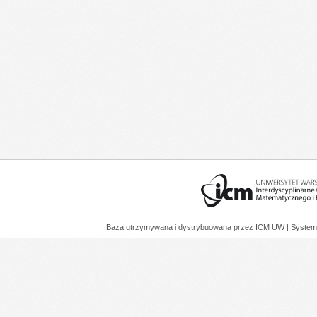
Baza utrzymywana i dystrybuowana przez
ICM UW
| System