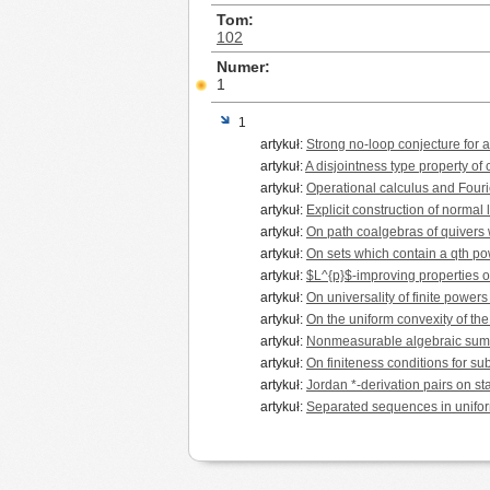
Tom
102
Numer
1
1
artykuł:
Strong no-loop conjecture for 
artykuł:
A disjointness type property of
artykuł:
Operational calculus and Four
artykuł:
Explicit construction of normal 
artykuł:
On path coalgebras of quivers w
artykuł:
On sets which contain a qth po
artykuł:
$L^{p}$-improving properties 
artykuł:
On universality of finite powe
artykuł:
On the uniform convexity of the
artykuł:
Nonmeasurable algebraic sums 
artykuł:
On finiteness conditions for su
artykuł:
Jordan *-derivation pairs on st
artykuł:
Separated sequences in unifo