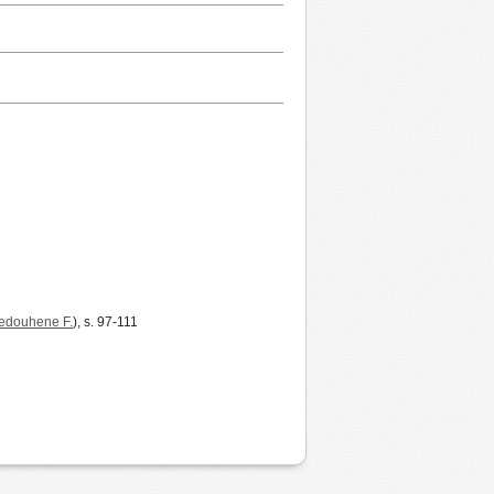
edouhene F.
), s. 97-111