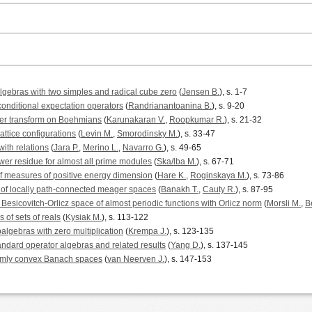
algebras with two simples and radical cube zero
(
Jensen B.
), s. 1-7
 conditional expectation operators
(
Randrianantoanina B.
), s. 9-20
ier transform on Boehmians
(
Karunakaran V.
,
Roopkumar R.
), s. 21-32
lattice configurations
(
Levin M.
,
Smorodinsky M.
), s. 33-47
ith relations
(
Jara P.
,
Merino L.
,
Navarro G.
), s. 49-65
wer residue for almost all prime modules
(
Ska/lba M.
), s. 67-71
of measures of positive energy dimension
(
Hare K.
,
Roginskaya M.
), s. 73-86
rs of locally path-connected meager spaces
(
Banakh T.
,
Cauty R.
), s. 87-95
 Besicovitch-Orlicz space of almost periodic functions with Orlicz norm
(
Morsli M.
,
B
of sets of reals
(
Kysiak M.
), s. 113-122
balgebras with zero multiplication
(
Krempa J.
), s. 123-135
andard operator algebras and related results
(
Yang D.
), s. 137-145
rmly convex Banach spaces
(
van Neerven J.
), s. 147-153