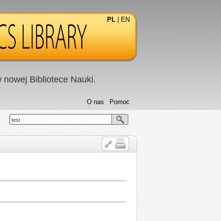
PL
|
EN
nowej Bibliotece Nauki.
O nas
Pomoc
test