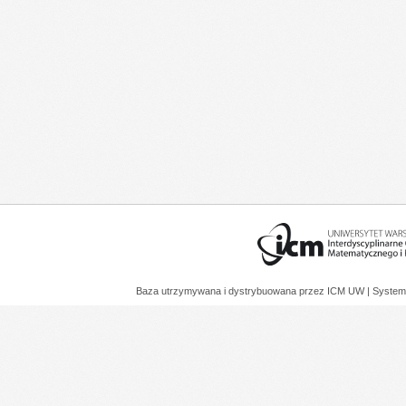
Baza utrzymywana i dystrybuowana przez
ICM UW
| System