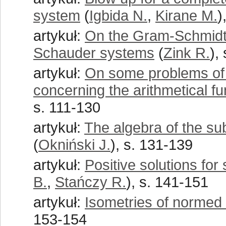
system
(
Igbida N.
,
Kirane M.
)
artykuł:
On the Gram-Schmidt 
Schauder systems
(
Zink R.
),
artykuł:
On some problems of
concerning the arithmetical f
s. 111-130
artykuł:
The algebra of the su
(
Okniński J.
), s. 131-139
artykuł:
Positive solutions for 
B.
,
Stańczy R.
), s. 141-151
artykuł:
Isometries of normed
153-154