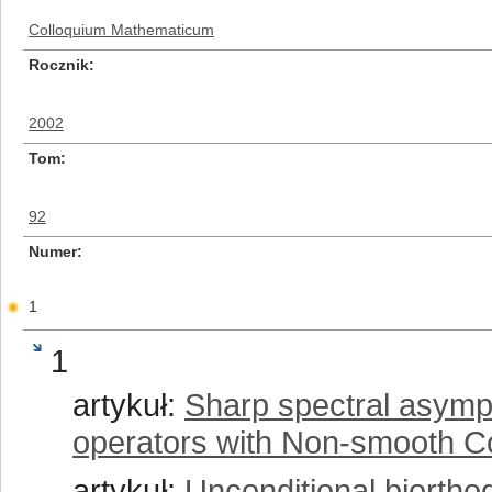
Colloquium Mathematicum
Rocznik
2002
Tom
92
Numer
1
1
artykuł:
Sharp spectral asympto
operators with Non-smooth Co
artykuł:
Unconditional biortho