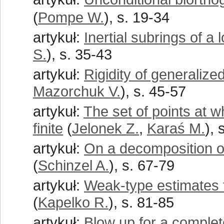
(
Pompe W.
), s. 19-34
artykuł:
Inertial subrings of a l
S.
), s. 35-43
artykuł:
Rigidity of generaliz
Mazorchuk V.
), s. 45-57
artykuł:
The set of points at 
finite
(
Jelonek Z.
,
Karaś M.
), 
artykuł:
On a decomposition of 
(
Schinzel A.
), s. 67-79
artykuł:
Weak-type estimates f
(
Kapelko R.
), s. 81-85
artykuł:
Blow up for a complete