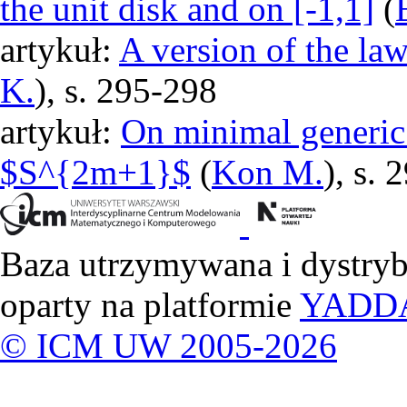
the unit disk and on [-1,1]
(
artykuł:
A version of the la
K.
), s. 295-298
artykuł:
On minimal generic
$S^{2m+1}$
(
Kon M.
), s.
Baza utrzymywana i dystry
oparty na platformie
YADD
© ICM UW 2005-2026