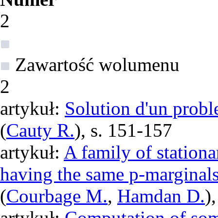
2
Zawartość wolumenu
2
artykuł:
Solution d'un proble
(
Cauty R.
), s. 151-157
artykuł:
A family of station
having the same p-marginals.
(
Courbage M.
,
Hamdan D.
)
artykuł:
Computation of som