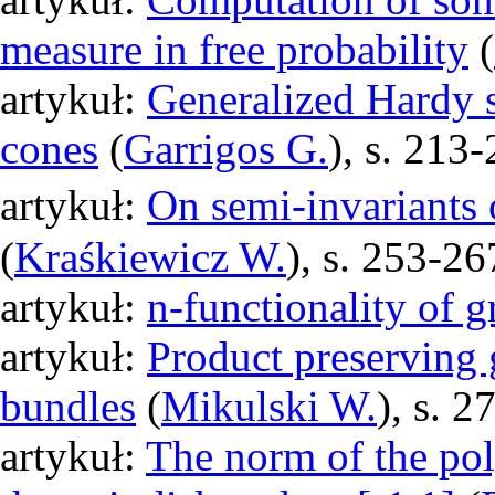
measure in free probability
(
artykuł:
Generalized Hardy 
cones
(
Garrigos G.
), s. 213
artykuł:
On semi-invariants o
(
Kraśkiewicz W.
), s. 253-26
artykuł:
n-functionality of g
artykuł:
Product preserving 
bundles
(
Mikulski W.
), s. 
artykuł:
The norm of the pol