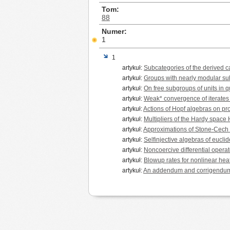
Tom
88
Numer
1
1
artykuł:
Subcategories of the derived c
artykuł:
Groups with nearly modular sub
artykuł:
On free subgroups of units in 
artykuł:
Weak* convergence of iterates
artykuł:
Actions of Hopf algebras on pr
artykuł:
Multipliers of the Hardy spac
artykuł:
Approximations of Stone-Cech 
artykuł:
Selfinjective algebras of eucl
artykuł:
Noncoercive differential opera
artykuł:
Blowup rates for nonlinear heat
artykuł:
An addendum and corrigendum to