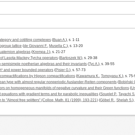
ategory and cotilting complexes
(
Buan A.
), s. 1-11
group lattice
(
de Giovanni F.
,
Musella C.
), s. 13-20
quaternion algebras
(
Krempa J.
), s. 21-27
 of Lasota-Mackey-Tyrcha operators
(
Bartoszek W.
), s. 29-38
o-semisimple noetherian algebras and their invariants
(
Tyc A.
), s. 39-55
e H¹ and power bounded operators
(
Pisier G.
), s. 57-73
compactifications by Higson compactifications
(
Kawamura K.
,
Tomoyasu K.
), s. 75
idean type with almost regular nonperiodic Auslander-Reiten components
(
Bobiński 
tors on homogeneous manifolds of negative curvature and their Green functions
(
Ur
 equations with gradient terms and for parabolic inequalities
(
Souplet P.
,
Tayachi S
 "Almost free splitters" (Colloq. Math. 81 (1999), 193-221)
(
Göbel R.
,
Shelah S.
)