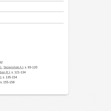
-92
G.
,
Skowroński A.
), s. 93-120
ban R.
), s. 121-134
.
), s. 135-154
, s. 155-158