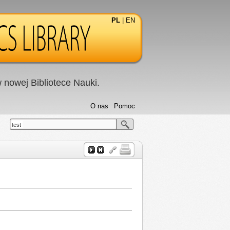
PL
|
EN
nowej Bibliotece Nauki.
O nas
Pomoc
test