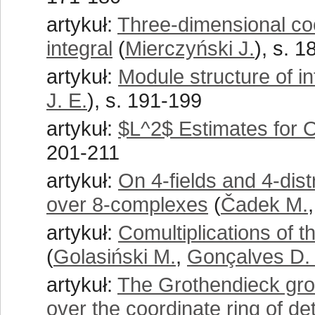
artykuł:
Three-dimensional coo
integral
(
Mierczyński J.
), s. 
artykuł:
Module structure of i
J. E.
), s. 191-199
artykuł:
$L^2$ Estimates for Os
201-211
artykuł:
On 4-fields and 4-dist
over 8-complexes
(
Čadek M.
artykuł:
Comultiplications of
(
Golasiński M.
,
Gonçalves D. 
artykuł:
The Grothendieck gro
over the coordinate ring of de