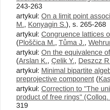
243-263
artykuł:
On a limit point assoc
M.
,
Konyagin S.
), s. 265-268
artykuł:
Congruence lattices of 
(
Ploščica M.
,
Tůma J.
,
Wehru
artykuł:
On the equivalence 
(
Arslan K.
,
Çelik Y.
,
Deszcz R
artykuł:
Minimal bipartite algeb
preprojective component
(
Kas
artykuł:
Correction to "The uni
product of free rings" (Colloq
319