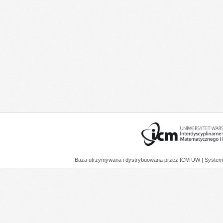
Baza utrzymywana i dystrybuowana przez
ICM UW
| System