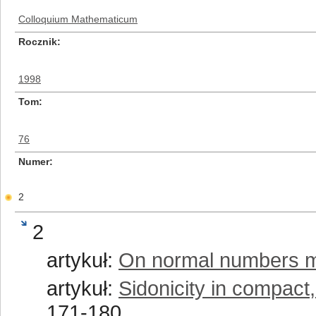
Colloquium Mathematicum
Rocznik
1998
Tom
76
Numer
2
2
artykuł:
On normal numbers 
artykuł:
Sidonicity in compact
171-180