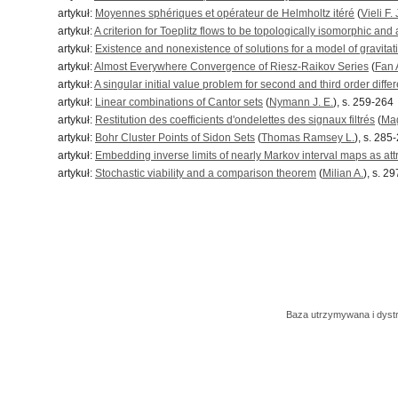
artykuł:
Moyennes sphériques et opérateur de Helmholtz itéré
(
Vieli F. 
artykuł:
A criterion for Toeplitz flows to be topologically isomorphic and
artykuł:
Existence and nonexistence of solutions for a model of gravitation
artykuł:
Almost Everywhere Convergence of Riesz-Raikov Series
(
Fan 
artykuł:
A singular initial value problem for second and third order diffe
artykuł:
Linear combinations of Cantor sets
(
Nymann J. E.
), s. 259-264
artykuł:
Restitution des coefficients d'ondelettes des signaux filtrés
(
Mag
artykuł:
Bohr Cluster Points of Sidon Sets
(
Thomas Ramsey L.
), s. 285
artykuł:
Embedding inverse limits of nearly Markov interval maps as att
artykuł:
Stochastic viability and a comparison theorem
(
Milian A.
), s. 2
Baza utrzymywana i dys