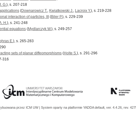
J. G.
), s. 207-218
 applications
(
Downarowicz T.
,
Kwiatkowski J.
,
Lacroix Y.
), s. 219-228
al interaction of particles, III
(
Biler P.
), s. 229-239
A. H.
), s. 241-248
rential equations
(
Mydlarczyk W.
), s. 249-257
hras E.
), s. 265-283
-290
racting sets of planar diffeomorphisms
(
Holte S.
), s. 291-296
97-316
trybuowana przez
ICM UW
| System oparty na platformie
YADDA
default, ver. 4.4.26, rev. 42