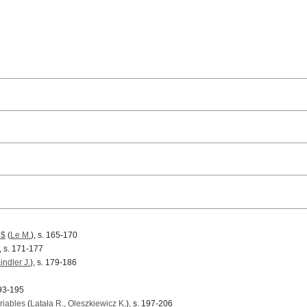
1$
(
Le M.
), s. 165-170
), s. 171-177
indler J.
), s. 179-186
193-195
riables
(
Latała R.
,
Oleszkiewicz K.
), s. 197-206