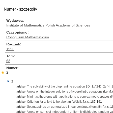
Numer - szczegóły
Wydawca
Institute of Mathematics Polish Academy of Sciences
Czasopismo
Colloquium Mathematicum
Rocznik
1995
Tom
68
Numer
2
2
artykuł:
The solvability of the diophantine equation $D_1x^2-D_2y^4=
artykuł:
A note on the integer solutions ofhyperelliptic equations
(
Le M.
artykuł:
Minimax theorems with applications to convex metric spaces
(
K
artykuł:
Criterion for a field to be abelian
(
Wójcik J.
), s. 187-191
artykuł:
Set mappings on generalized linear continua
(
Komjáth P.
), s. 
artykuł:
A note on sums of independent uniformly distributed random va