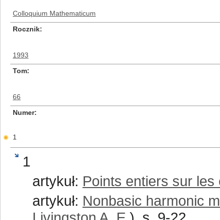
Colloquium Mathematicum
Rocznik
1993
Tom
66
Numer
1
1
artykuł:
Points entiers sur le
artykuł:
Nonbasic harmonic m
Livingston A. E.
), s. 9-22