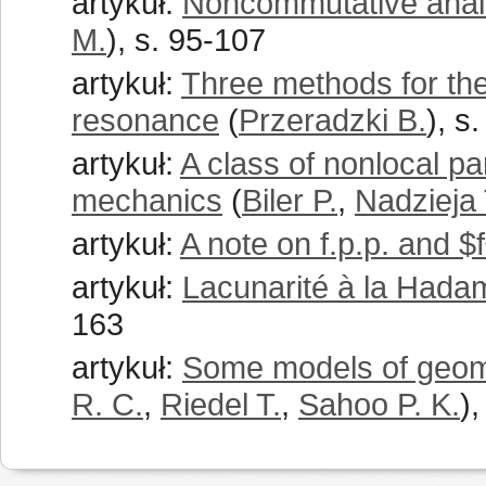
artykuł:
Noncommutative anal
M.
), s. 95-107
artykuł:
Three methods for the
resonance
(
Przeradzki B.
), s
artykuł:
A class of nonlocal pa
mechanics
(
Biler P.
,
Nadzieja 
artykuł:
A note on f.p.p. and $f
artykuł:
Lacunarité à la Hadam
163
artykuł:
Some models of geome
R. C.
,
Riedel T.
,
Sahoo P. K.
)