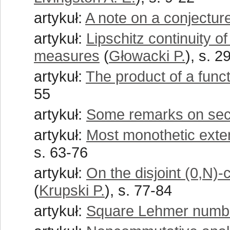
artykuł:
A note on a conjecture
artykuł:
Lipschitz continuity o
measures
(
Głowacki P.
), s. 2
artykuł:
The product of a fun
55
artykuł:
Some remarks on sec
artykuł:
Most monothetic exte
s. 63-76
artykuł:
On the disjoint (0,N)
(
Krupski P.
), s. 77-84
artykuł:
Square Lehmer numb