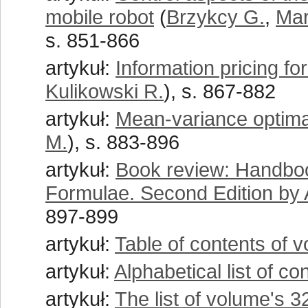
mobile robot
(
Brzykcy G.
,
Mar
s. 851-866
artykuł:
Information pricing for
Kulikowski R.
), s. 867-882
artykuł:
Mean-variance optimal
M.
), s. 883-896
artykuł:
Book review: Handboo
Formulae. Second Edition by 
897-899
artykuł:
Table of contents of 
artykuł:
Alphabetical list of c
artykuł:
The list of volume's 3