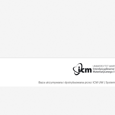
Baza utrzymywana i dystrybuowana przez
ICM UW
| System