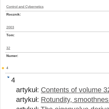
Control and Cybernetics
Rocznik
2003
Tom
32
Numer
4
4
artykuł:
Contents of volume 3
artykuł:
Rotundity, smoothness