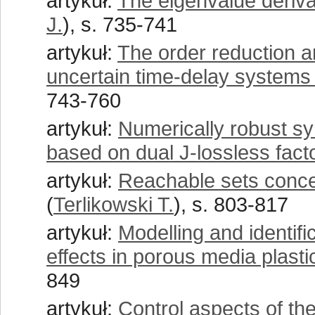
artykuł:
The eigenvalue deriva
J.
), s. 735-741
artykuł:
The order reduction an
uncertain time-delay systems 
743-760
artykuł:
Numerically robust sy
based on dual J-lossless fact
artykuł:
Reachable sets concep
(
Terlikowski T.
), s. 803-817
artykuł:
Modelling and identifi
effects in porous media plasti
849
artykuł:
Control aspects of the