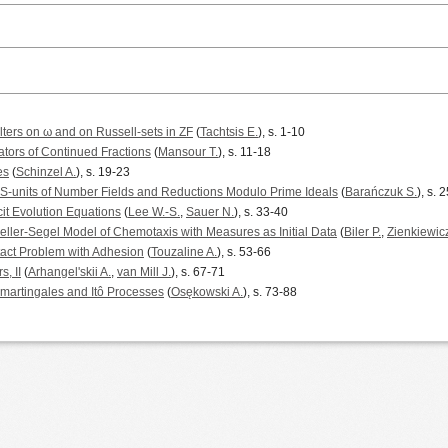
ilters on ω and on Russell-sets in ZF
(
Tachtsis E.
), s. 1-10
tors of Continued Fractions
(
Mansour T.
), s. 11-18
es
(
Schinzel A.
), s. 19-23
f S-units of Number Fields and Reductions Modulo Prime Ideals
(
Barańczuk S.
), s. 
cit Evolution Equations
(
Lee W.-S.
,
Sauer N.
), s. 33-40
 Keller-Segel Model of Chemotaxis with Measures as Initial Data
(
Biler P.
,
Zienkiewicz
ntact Problem with Adhesion
(
Touzaline A.
), s. 53-66
, II
(
Arhangel'skii A.
,
van Mill J.
), s. 67-71
bmartingales and Itô Processes
(
Osękowski A.
), s. 73-88