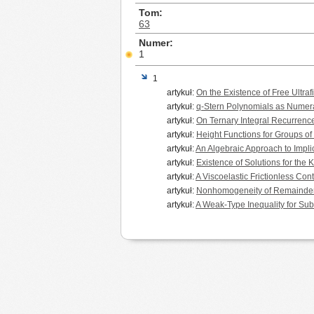
Tom
63
Numer
1
1
artykuł:
On the Existence of Free Ultraf
artykuł:
q-Stern Polynomials as Numera
artykuł:
On Ternary Integral Recurrenc
artykuł:
Height Functions for Groups o
artykuł:
An Algebraic Approach to Impli
artykuł:
Existence of Solutions for the
artykuł:
A Viscoelastic Frictionless Co
artykuł:
Nonhomogeneity of Remainders
artykuł:
A Weak-Type Inequality for Su