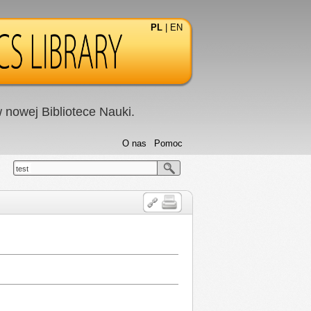
PL
|
EN
nowej Bibliotece Nauki.
O nas
Pomoc
test