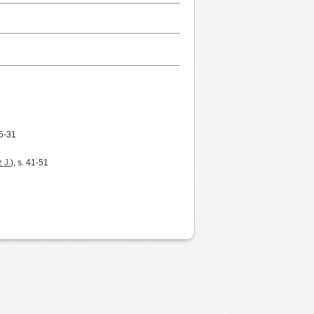
25-31
 J.
), s. 41-51