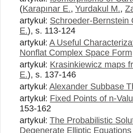
(
Karapınar E.
,
Yurdakul M.
,
Za
artykuł:
Schroeder-Bernstein 
E.
), s. 113-124
artykuł:
A Useful Characteriza
Nonflat Complex Space Form
artykuł:
Krasinkiewicz maps f
E.
), s. 137-146
artykuł:
Alexander Subbase Th
artykuł:
Fixed Points of n-Val
153-162
artykuł:
The Probabilistic Solu
Degenerate Elliptic Equations