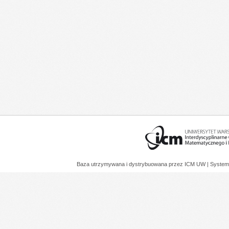
Baza utrzymywana i dystrybuowana przez
ICM UW
| System