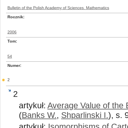
Bulletin of the Polish Academy of Sciences. Mathematics
Rocznik
2006
Tom
54
Numer
2
2
artykuł:
Average Value of the 
(
Banks W.
,
Shparlinski I.
), s.
artykuł:
Isomorphisms of Cart