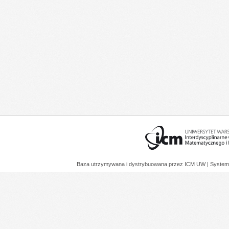
Baza utrzymywana i dystrybuowana przez
ICM UW
| System