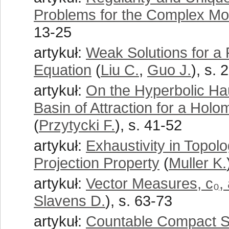
Problems for the Complex M
13-25
artykuł:
Weak Solutions for a
Equation
(
Liu C.
,
Guo J.
), s. 
artykuł:
On the Hyperbolic Ha
Basin of Attraction for a Hol
(
Przytycki F.
), s. 41-52
artykuł:
Exhaustivity in Topolo
Projection Property
(
Muller K.
artykuł:
Vector Measures, c₀,
Slavens D.
), s. 63-73
artykuł:
Countable Compact S