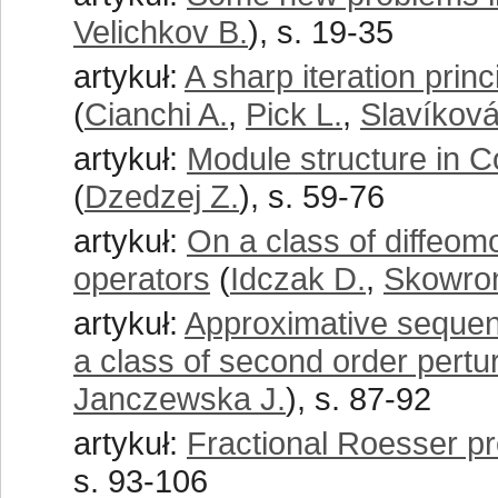
Velichkov B.
), s. 19-35
artykuł:
A sharp iteration pri
(
Cianchi A.
,
Pick L.
,
Slavíková
artykuł:
Module structure in C
(
Dzedzej Z.
), s. 59-76
artykuł:
On a class of diffeomo
operators
(
Idczak D.
,
Skowron
artykuł:
Approximative sequenc
a class of second order pert
Janczewska J.
), s. 87-92
artykuł:
Fractional Roesser pr
s. 93-106