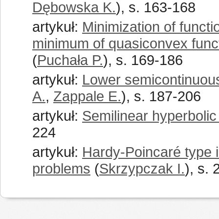
Dębowska K.
), s. 163-168
artykuł:
Minimization of funct
minimum of quasiconvex funct
(
Puchała P.
), s. 169-186
artykuł:
Lower semicontinuous
A.
,
Zappale E.
), s. 187-206
artykuł:
Semilinear hyperbolic
224
artykuł:
Hardy-Poincaré type i
problems
(
Skrzypczak I.
), s.