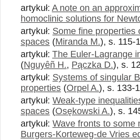
artykuł:
A note on an approxim
homoclinic solutions for New
artykuł:
Some fine properties o
spaces
(
Miranda M.
), s. 115-
artykuł:
The Euler-Lagrange in
(
Nguyêñ H.
,
Pączka D.
), s. 
artykuł:
Systems of singular B
properties
(
Orpel A.
), s. 133-
artykuł:
Weak-type inequalitie
spaces
(
Osękowski A.
), s. 1
artykuł:
Wave fronts to some 
Burgers-Korteweg-de Vries e