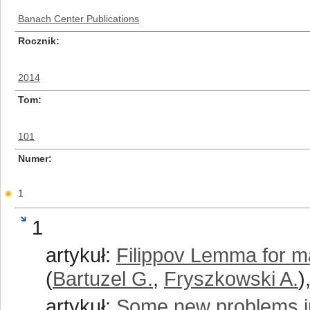
Banach Center Publications
Rocznik
2014
Tom
101
Numer
1
1
artykuł:
Filippov Lemma for mat
(
Bartuzel G.
,
Fryszkowski A.
)
artykuł:
Some new problems in