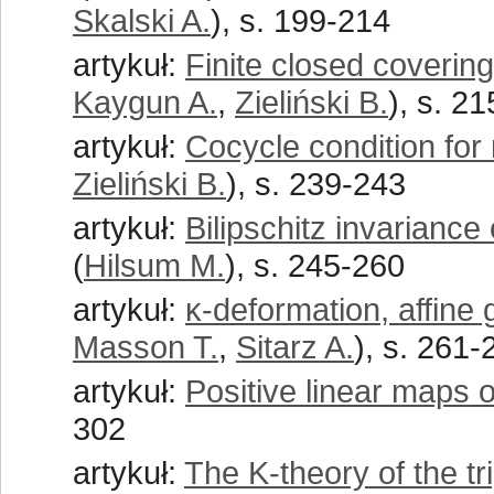
Skalski A.
), s. 199-214
artykuł:
Finite closed coveri
Kaygun A.
,
Zieliński B.
), s. 2
artykuł:
Cocycle condition for 
Zieliński B.
), s. 239-243
artykuł:
Bilipschitz invariance
(
Hilsum M.
), s. 245-260
artykuł:
κ-deformation, affine 
Masson T.
,
Sitarz A.
), s. 261-
artykuł:
Positive linear maps o
302
artykuł:
The K-theory of the tr