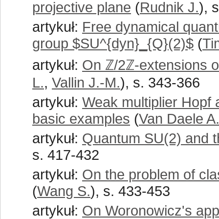
projective plane
(
Rudnik J.
), 
artykuł:
Free dynamical quan
group $SU^{dyn}_{Q}(2)$
(
Ti
artykuł:
On ℤ/2ℤ-extensions of
L.
,
Vallin J.-M.
), s. 343-366
artykuł:
Weak multiplier Hopf 
basic examples
(
Van Daele A
artykuł:
Quantum SU(2) and t
s. 417-432
artykuł:
On the problem of cl
(
Wang S.
), s. 433-453
artykuł:
On Woronowicz's appr