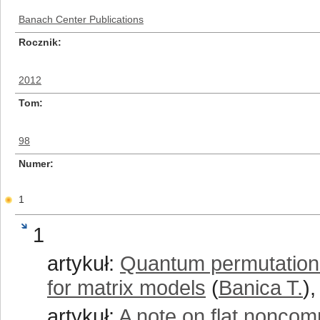
Banach Center Publications
Rocznik
2012
Tom
98
Numer
1
1
artykuł:
Quantum permutation
for matrix models
(
Banica T.
),
artykuł:
A note on flat noncom