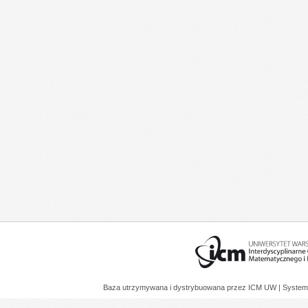
Baza utrzymywana i dystrybuowana przez
ICM UW
| System