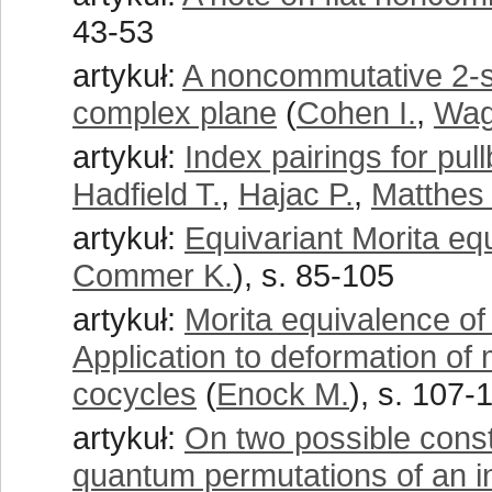
43-53
artykuł:
A noncommutative 2-s
complex plane
(
Cohen I.
,
Wag
artykuł:
Index pairings for pul
Hadfield T.
,
Hajac P.
,
Matthes
artykuł:
Equivariant Morita e
Commer K.
), s. 85-105
artykuł:
Morita equivalence o
Application to deformation o
cocycles
(
Enock M.
), s. 107-
artykuł:
On two possible const
quantum permutations of an in