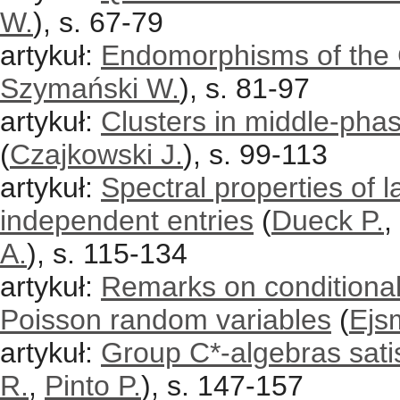
W.
), s. 67-79
artykuł:
Endomorphisms of the 
Szymański W.
), s. 81-97
artykuł:
Clusters in middle-phas
(
Czajkowski J.
), s. 99-113
artykuł:
Spectral properties of 
independent entries
(
Dueck P.
,
A.
), s. 115-134
artykuł:
Remarks on conditiona
Poisson random variables
(
Ejs
artykuł:
Group C*-algebras sati
R.
,
Pinto P.
), s. 147-157