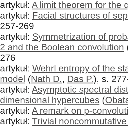
artykuł:
A limit theorem for the 
artykuł:
Facial structures of se
257-269
artykuł:
Symmetrization of prob
2 and the Boolean convolution
276
artykuł:
Wehrl entropy of the s
model
(
Nath D.
,
Das P.
), s. 27
artykuł:
Asymptotic spectral dist
dimensional hypercubes
(
Obat
artykuł:
A remark on p-convolut
artykuł:
Trivial noncommutative 