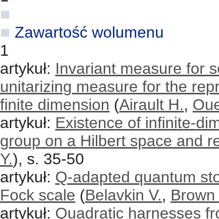
Zawartość wolumenu
1
artykuł:
Invariant measure for s
unitarizing measure for the rep
finite dimension
(
Airault H.
,
Oue
artykuł:
Existence of infinite-di
group on a Hilbert space and r
Y.
), s. 35-50
artykuł:
Q-adapted quantum stoch
Fock scale
(
Belavkin V.
,
Brown
artykuł:
Quadratic harnesses fr