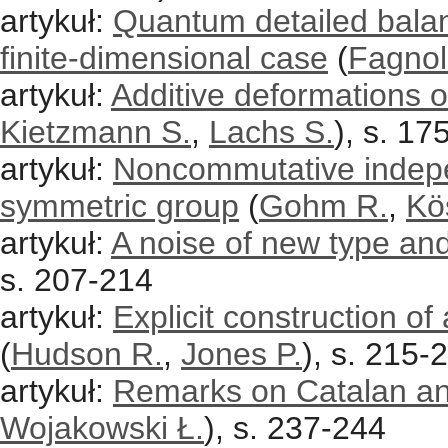
artykuł:
Quantum detailed balanc
finite-dimensional case
(
Fagnol
artykuł:
Additive deformations o
Kietzmann S.
,
Lachs S.
), s. 17
artykuł:
Noncommutative indepen
symmetric group
(
Gohm R.
,
Kö
artykuł:
A noise of new type and
s. 207-214
artykuł:
Explicit construction of
(
Hudson R.
,
Jones P.
), s. 215-
artykuł:
Remarks on Catalan a
Wojakowski Ł.
), s. 237-244