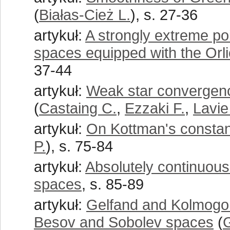
(
Białas-Cież L.
), s. 27-36
artykuł:
A strongly extreme poi
spaces equipped with the Orl
37-44
artykuł:
Weak star convergenc
(
Castaing C.
,
Ezzaki F.
,
Lavie
artykuł:
On Kottman's constan
P.
), s. 75-84
artykuł:
Absolutely continuous
spaces
, s. 85-89
artykuł:
Gelfand and Kolmogor
Besov and Sobolev spaces
(