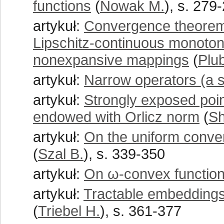
functions
(
Nowak M.
), s. 279
artykuł:
Convergence theorems
Lipschitz-continuous monoton
nonexpansive mappings
(
Plub
artykuł:
Narrow operators (a 
artykuł:
Strongly exposed poi
endowed with Orlicz norm
(
Sh
artykuł:
On the uniform conver
(
Szal B.
), s. 339-350
artykuł:
On ω-convex functio
artykuł:
Tractable embedding
(
Triebel H.
), s. 361-377