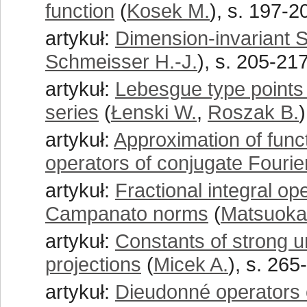
function
(
Kosek M.
), s. 197-2
artykuł:
Dimension-invariant 
Schmeisser H.-J.
), s. 205-21
artykuł:
Lebesgue type points 
series
(
Łenski W.
,
Roszak B.
artykuł:
Approximation of funct
operators of conjugate Fourie
artykuł:
Fractional integral op
Campanato norms
(
Matsuoka
artykuł:
Constants of strong 
projections
(
Micek A.
), s. 265
artykuł:
Dieudonné operators 