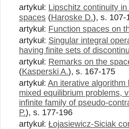
artykuł:
Lipschitz continuity 
spaces
(
Haroske D.
), s. 107
artykuł:
Function spaces on t
artykuł:
Singular integral ope
having finite sets of discontinu
artykuł:
Remarks on the spaces
(
Kasperski A.
), s. 167-175
artykuł:
An iterative algorithm
mixed equilibrium problems, va
infinite family of pseudo-cont
P.
), s. 177-196
artykuł:
Łojasiewicz-Siciak co