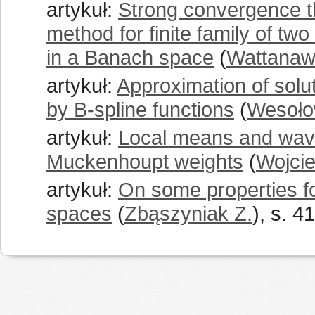
artykuł:
Strong convergence t
method for finite family of t
in a Banach space
(
Wattanawi
artykuł:
Approximation of solut
by B-spline functions
(
Wesoło
artykuł:
Local means and wavel
Muckenhoupt weights
(
Wojci
artykuł:
On some properties fo
spaces
(
Zbąszyniak Z.
), s. 4