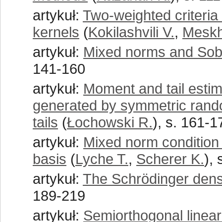
artykuł:
Two-weighted criteria 
kernels
(
Kokilashvili V.
,
Meskh
artykuł:
Mixed norms and Sobo
141-160
artykuł:
Moment and tail estim
generated by symmetric rando
tails
(
Łochowski R.
), s. 161-1
artykuł:
Mixed norm condition 
basis
(
Lyche T.
,
Scherer K.
),
artykuł:
The Schrödinger densi
189-219
artykuł:
Semiorthogonal linear