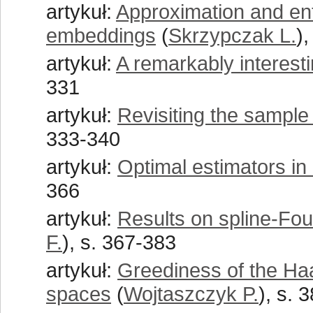
artykuł:
Approximation and en
embeddings
(
Skrzypczak L.
)
artykuł:
A remarkably interesti
331
artykuł:
Revisiting the sample
333-340
artykuł:
Optimal estimators in 
366
artykuł:
Results on spline-Four
F.
), s. 367-383
artykuł:
Greediness of the Haa
spaces
(
Wojtaszczyk P.
), s. 