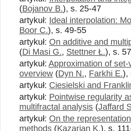
(
Bojanov B.
), s. 25-47
artykuł:
Ideal interpolation: M
Boor C.
), s. 49-55
artykuł:
On additive and multip
(
Di Masi G.
,
Stettner Ł.
), s. 5
artykuł:
Approximation of set-
overview
(
Dyn N.
,
Farkhi E.
),
artykuł:
Ciesielski and Frankl
artykuł:
Pointwise regularity 
multifractal analysis
(
Jaffard S
artykuł:
On the representatio
methods
(
Kazarian K.
), s. 11