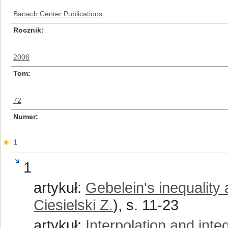
Banach Center Publications
Rocznik
2006
Tom
72
Numer
1
1
artykuł:
Gebelein's inequality
Ciesielski Z.
), s. 11-23
artykuł:
Interpolation and int