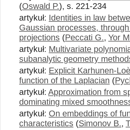
(
Oswald P.
), s. 221-234
artykuł:
Identities in law betw
Gaussian processes, through
projections
(
Peccati G.
,
Yor M
artykuł:
Multivariate polynomia
subanalytic geometry method
artykuł:
Explicit Karhunen-Loè
function of the Laplacian
(
Pyc
artykuł:
Approximation from sp
dominating mixed smoothnes
artykuł:
On embeddings of func
characteristics
(
Simonov B.
,
T