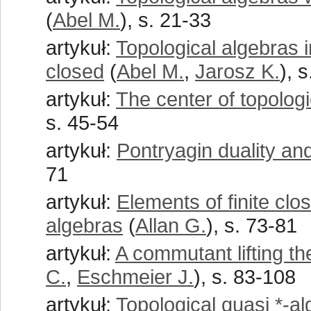
(
Abel M.
), s. 21-33
artykuł:
Topological algebras i
closed
(
Abel M.
,
Jarosz K.
), 
artykuł:
The center of topologi
s. 45-54
artykuł:
Pontryagin duality an
71
artykuł:
Elements of finite cl
algebras
(
Allan G.
), s. 73-81
artykuł:
A commutant lifting t
C.
,
Eschmeier J.
), s. 83-108
artykuł:
Topological quasi *-al