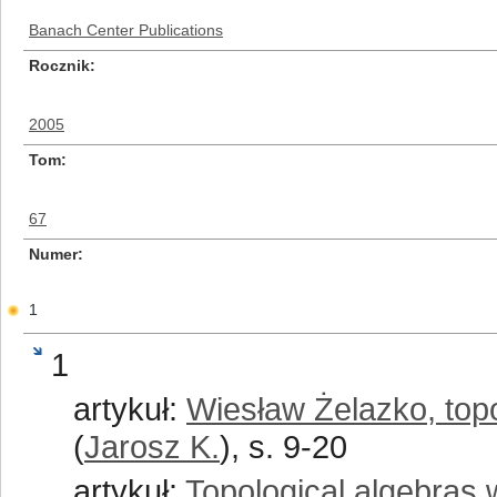
Banach Center Publications
Rocznik
2005
Tom
67
Numer
1
1
artykuł:
Wiesław Żelazko, top
(
Jarosz K.
), s. 9-20
artykuł:
Topological algebras