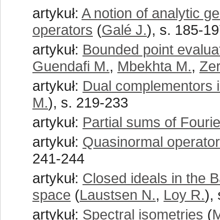
artykuł:
A notion of analytic 
operators
(
Galé J.
), s. 185-1
artykuł:
Bounded point evaluat
Guendafi M.
,
Mbekhta M.
,
Zer
artykuł:
Dual complementors in
M.
), s. 219-233
artykuł:
Partial sums of Fourie
artykuł:
Quasinormal operator
241-244
artykuł:
Closed ideals in the 
space
(
Laustsen N.
,
Loy R.
),
artykuł:
Spectral isometries
(
M