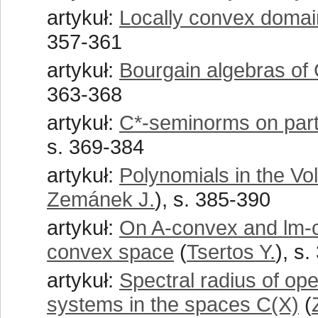
artykuł:
Locally convex domain
357-361
artykuł:
Bourgain algebras of 
363-368
artykuł:
C*-seminorms on parti
s. 369-384
artykuł:
Polynomials in the Vol
Zemánek J.
), s. 385-390
artykuł:
On A-convex and lm-co
convex space
(
Tsertos Y.
), s
artykuł:
Spectral radius of op
systems in the spaces C(X)
(