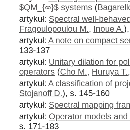
$QM_{∞}$ systems
(
Bagarell
artykuł:
Spectral well-behaved
Fragoulopoulou M.
,
Inoue A.
)
artykuł:
A note on compact se
133-137
artykuł:
Unitary dilation for 
operators
(
Chō M.
,
Huruya T.
artykuł:
A classification of pro
Stojanoff D.
), s. 145-160
artykuł:
Spectral mapping fr
artykuł:
Operator models and A
s. 171-183