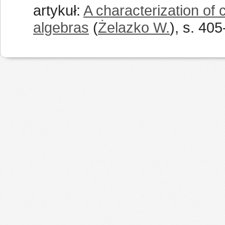
artykuł:
A characterization o
algebras
(
Żelazko W.
), s. 40