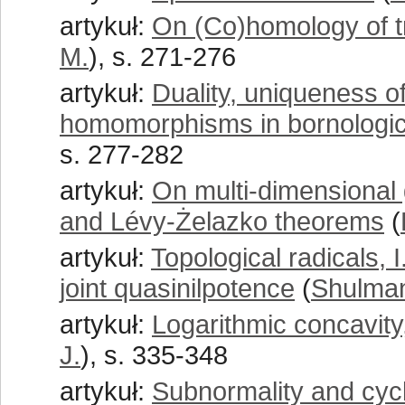
artykuł:
On (Co)homology of t
M.
), s. 271-276
artykuł:
Duality, uniqueness of
homomorphisms in bornologica
s. 277-282
artykuł:
On multi-dimensional 
and Lévy-Żelazko theorems
(
artykuł:
Topological radicals, 
joint quasinilpotence
(
Shulman
artykuł:
Logarithmic concavity,
J.
), s. 335-348
artykuł:
Subnormality and cycl