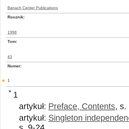
Banach Center Publications
Rocznik
1998
Tom
43
Numer
1
1
artykuł:
Preface, Contents
, s.
artykuł:
Singleton independen
s. 9-24