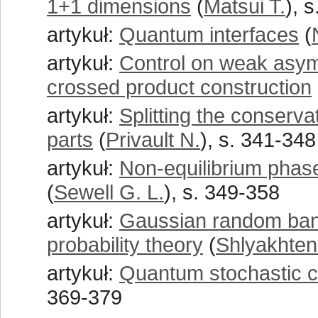
1+1 dimensions
(
Matsui T.
), 
artykuł:
Quantum interfaces
(
artykuł:
Control on weak asymp
crossed product construction
artykuł:
Splitting the conserva
parts
(
Privault N.
), s. 341-348
artykuł:
Non-equilibrium phas
(
Sewell G. L.
), s. 349-358
artykuł:
Gaussian random band
probability theory
(
Shlyakhten
artykuł:
Quantum stochastic ca
369-379