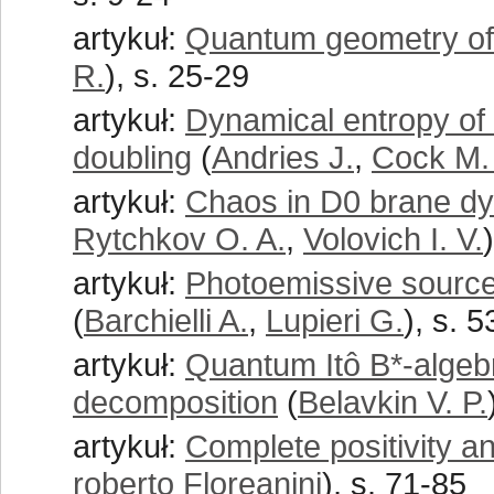
artykuł:
Quantum geometry of 
R.
), s. 25-29
artykuł:
Dynamical entropy of
doubling
(
Andries J.
,
Cock M.
artykuł:
Chaos in D0 brane d
Rytchkov O. A.
,
Volovich I. V.
artykuł:
Photoemissive source
(
Barchielli A.
,
Lupieri G.
), s. 
artykuł:
Quantum Itô B*-algebra
decomposition
(
Belavkin V. P.
artykuł:
Complete positivity a
roberto Floreanini
), s. 71-85