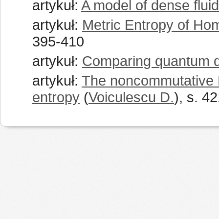
artykuł:
A model of dense flui
artykuł:
Metric Entropy of H
395-410
artykuł:
Comparing quantum d
artykuł:
The noncommutative H
entropy
(
Voiculescu D.
), s. 4