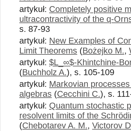
artykuł:
Completely positive 
ultracontractivity of the q-O
s. 87-93
artykuł:
New Examples of Con
Limit Theorems
(
Bożejko M.
,
artykuł:
$L_∞$-Khintchine-Bona
(
Buchholz A.
), s. 105-109
artykuł:
Markovian processes
algebras
(
Cecchini C.
), s. 11
artykuł:
Quantum stochastic p
resolvent limits of the Schröd
(
Chebotarev A. M.
,
Victorov D