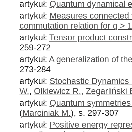
artykuł:
Quantum dynamical en
artykuł:
Measures connected w
commutation relation for q > 1
artykuł:
Tensor product constr
259-272
artykuł:
A generalization of th
273-284
artykuł:
Stochastic Dynamics
W.
,
Olkiewicz R.
,
Zegarliński 
artykuł:
Quantum symmetries 
(
Marciniak M.
), s. 297-307
artykuł:
Positive energy repre