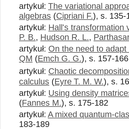
artykuł:
The variational approa
algebras
(
Cipriani F.
), s. 135
artykuł:
Hall's transformation
P. B.
,
Hudson R. L.
,
Parthasar
artykuł:
On the need to adapt de
QM
(
Emch G. G.
), s. 157-166
artykuł:
Chaotic decompositio
calculus
(
Eyre T. M. W.
), s. 1
artykuł:
Using density matrice
(
Fannes M.
), s. 175-182
artykuł:
A mixed quantum-class
183-189