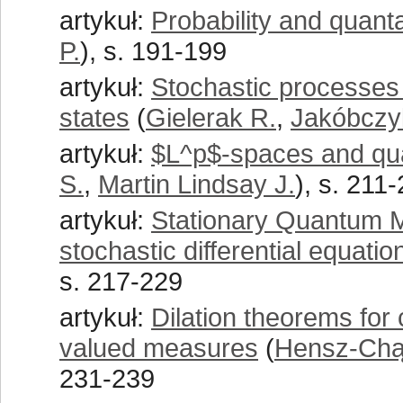
artykuł:
Probability and quant
P.
), s. 191-199
artykuł:
Stochastic processes 
states
(
Gielerak R.
,
Jakóbczy
artykuł:
$L^p$-spaces and qu
S.
,
Martin Lindsay J.
), s. 211
artykuł:
Stationary Quantum M
stochastic differential equatio
s. 217-229
artykuł:
Dilation theorems for
valued measures
(
Hensz-Chą
231-239