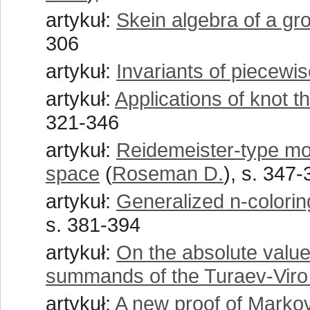
artykuł:
Skein algebra of a gr
306
artykuł:
Invariants of piecewis
artykuł:
Applications of knot t
321-346
artykuł:
Reidemeister-type mov
space
(
Roseman D.
), s. 347
artykuł:
Generalized n-coloring
s. 381-394
artykuł:
On the absolute value
summands of the Turaev-Viro 
artykuł:
A new proof of Markov