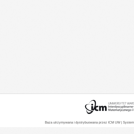
Baza utrzymywana i dystrybuowana przez
ICM UW
| System