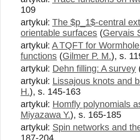
109
artykuł:
The $p_1$-central ex
orientable surfaces
(
Gervais 
artykuł:
A TQFT for Wormhole c
functions
(
Gilmer P. M.
), s. 1
artykuł:
Dehn filling: A survey
artykuł:
Lissajous knots and bi
H.
), s. 145-163
artykuł:
Homfly polynomials as 
Miyazawa Y.
), s. 165-185
artykuł:
Spin networks and th
187-204