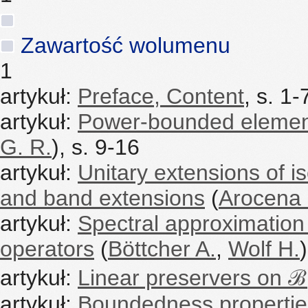
Zawartość wolumenu
1
artykuł:
Preface, Content
, s. 1-
artykuł:
Power-bounded element
G. R.
), s. 9-16
artykuł:
Unitary extensions of i
and band extensions
(
Arocena 
artykuł:
Spectral approximation
operators
(
Böttcher A.
,
Wolf H.
artykuł:
Linear preservers on ℬ
artykuł:
Boundedness properties