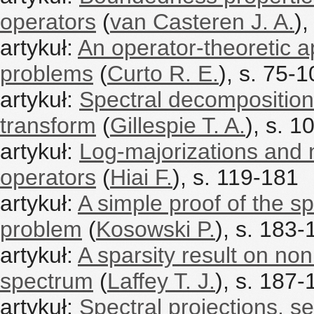
operators
(
van Casteren J. A.
),
artykuł:
An operator-theoretic 
problems
(
Curto R. E.
), s. 75-
artykuł:
Spectral decomposition
transform
(
Gillespie T. A.
), s. 1
artykuł:
Log-majorizations and n
operators
(
Hiai F.
), s. 119-181
artykuł:
A simple proof of the sp
problem
(
Kosowski P.
), s. 183-
artykuł:
A sparsity result on no
spectrum
(
Laffey T. J.
), s. 187-
artykuł:
Spectral projections, s