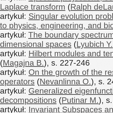
Laplace transform
(
Ralph deLa
artykuł:
Singular evolution prob
to physics, engineering, and bi
artykuł:
The boundary spectrum o
dimensional spaces
(
Lyubich Y.
artykuł:
Hilbert modules and te
(
Magajna B.
), s. 227-246
artykuł:
On the growth of the r
operators
(
Nevanlinna O.
), s. 
artykuł:
Generalized eigenfunct
decompositions
(
Putinar M.
), s
artykuł:
Invariant Subspaces an