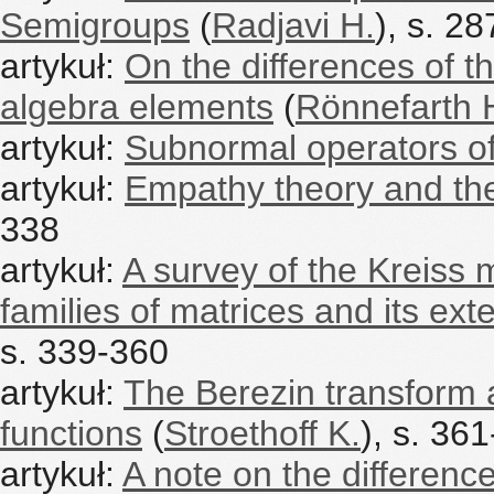
Semigroups
(
Radjavi H.
), s. 2
artykuł:
On the differences of 
algebra elements
(
Rönnefarth 
artykuł:
Subnormal operators o
artykuł:
Empathy theory and th
338
artykuł:
A survey of the Kreiss
families of matrices and its ext
s. 339-360
artykuł:
The Berezin transform 
functions
(
Stroethoff K.
), s. 36
artykuł:
A note on the differenc