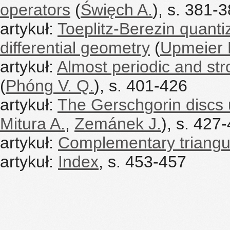
operators
(
Święch A.
), s. 381-
artykuł:
Toeplitz-Berezin quant
differential geometry
(
Upmeier 
artykuł:
Almost periodic and str
(
Phóng V. Q.
), s. 401-426
artykuł:
The Gerschgorin discs u
Mitura A.
,
Zemánek J.
), s. 427
artykuł:
Complementary triangu
artykuł:
Index
, s. 453-457