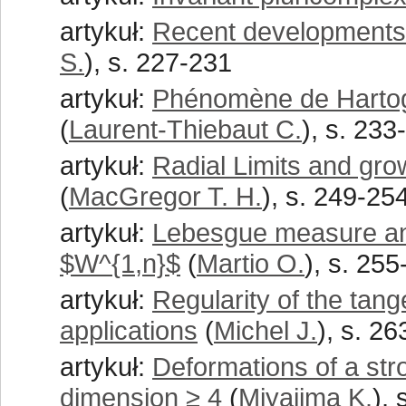
artykuł:
Recent developments 
S.
), s. 227-231
artykuł:
Phénomène de Hartog
(
Laurent-Thiebaut C.
), s. 233
artykuł:
Radial Limits and gro
(
MacGregor T. H.
), s. 249-25
artykuł:
Lebesgue measure an
$W^{1,n}$
(
Martio O.
), s. 25
artykuł:
Regularity of the ta
applications
(
Michel J.
), s. 2
artykuł:
Deformations of a st
dimension ≥ 4
(
Miyajima K.
),