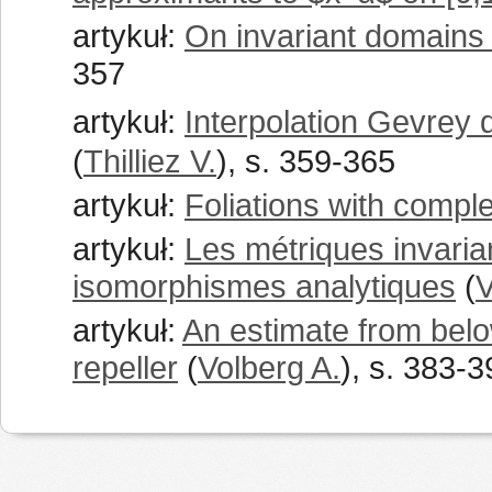
artykuł:
On invariant domains
357
artykuł:
Interpolation Gevrey 
(
Thilliez V.
), s. 359-365
artykuł:
Foliations with compl
artykuł:
Les métriques invarian
isomorphismes analytiques
(
V
artykuł:
An estimate from belo
repeller
(
Volberg A.
), s. 383-3