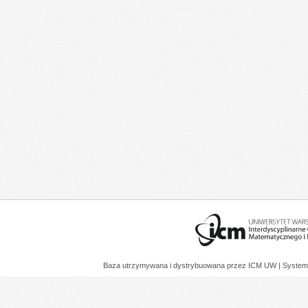
Baza utrzymywana i dystrybuowana przez
ICM UW
| System