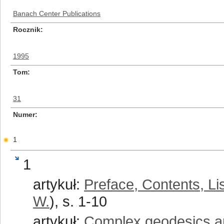
Banach Center Publications
Rocznik
1995
Tom
31
Numer
1
1
artykuł:
Preface, Contents, Lis
W.
), s. 1-10
artykuł:
Complex geodesics an