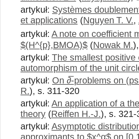
artykuł:
Systèmes doublement
et applications
(
Nguyen T. V.
,
artykuł:
A note on coefficient 
$(H^{p},BMOA)$
(
Nowak M.
)
artykuł:
The smallest positive
automorphism of the unit circl
artykuł:
On ∂̅-problems on (p
R.
), s. 311-320
artykuł:
An application of a th
theory
(
Reiffen H.-J.
), s. 321
artykuł:
Asymptotic distributio
approximants to $x^α$ on [0,