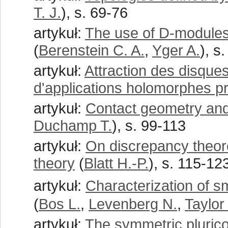
T. J.
), s. 69-76
artykuł:
The use of D-modules
(
Berenstein C. A.
,
Yger A.
), s
artykuł:
Attraction des disques
d'applications holomorphes p
artykuł:
Contact geometry and
Duchamp T.
), s. 99-113
artykuł:
On discrepancy theore
theory
(
Blatt H.-P.
), s. 115-12
artykuł:
Characterization of s
(
Bos L.
,
Levenberg N.
,
Taylor
artykuł:
The symmetric pluric