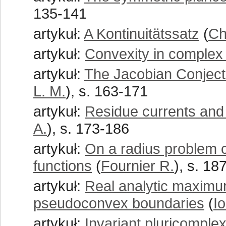
135-141
artykuł:
A Kontinuitätssatz
(
Ch
artykuł:
Convexity in complex
artykuł:
The Jacobian Conject
L. M.
), s. 163-171
artykuł:
Residue currents and
A.
), s. 173-186
artykuł:
On a radius problem c
functions
(
Fournier R.
), s. 18
artykuł:
Real analytic maximum
pseudoconvex boundaries
(
I
artykuł:
Invariant pluricomple