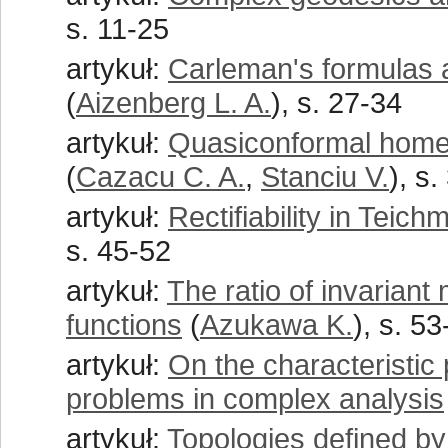
s. 11-25
artykuł:
Carleman's formulas a
(
Aizenberg L. A.
), s. 27-34
artykuł:
Quasiconformal hom
(
Cazacu C. A.
,
Stanciu V.
), s
artykuł:
Rectifiability in Teich
s. 45-52
artykuł:
The ratio of invariant
functions
(
Azukawa K.
), s. 5
artykuł:
On the characteristic 
problems in complex analysis
artykuł:
Topologies defined b