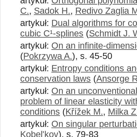
artykuł:
Orthogonal polynomia
C.
,
Sadok H.
,
Redivo Zaglia 
artykuł:
Dual algorithms for c
cubic C¹-splines
(
Schmidt J. 
artykuł:
On an infinite-dimens
(
Pokrzywa A.
), s. 45-50
artykuł:
Entropy conditions an
conservation laws
(
Ansorge R
artykuł:
On an unconventional 
problem of linear elasticity 
conditions
(
Křížek M.
,
Milka Z
artykuł:
On singular perturbat
Kobel'kov
), s. 79-83