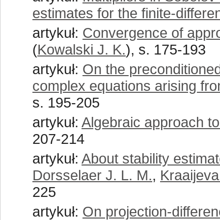
estimates for the finite-diffe
artykuł:
Convergence of approx
(
Kowalski J. K.
), s. 175-193
artykuł:
On the preconditioned 
complex equations arising fro
s. 195-205
artykuł:
Algebraic approach t
207-214
artykuł:
About stability estima
Dorsselaer J. L. M.
,
Kraaijeva
225
artykuł:
On projection-differen