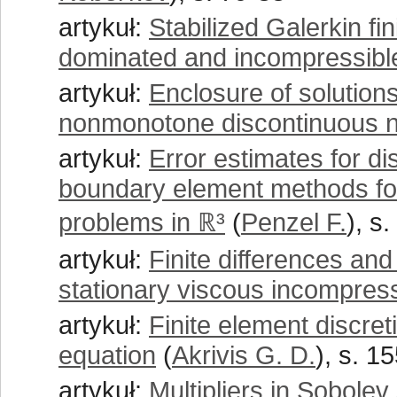
artykuł:
Stabilized Galerkin f
dominated and incompressibl
artykuł:
Enclosure of solutions
nonmonotone discontinuous no
artykuł:
Error estimates for di
boundary element methods for
problems in ℝ³
(
Penzel F.
), s
artykuł:
Finite differences an
stationary viscous incompress
artykuł:
Finite element discre
equation
(
Akrivis G. D.
), s. 1
artykuł:
Multipliers in Sobole