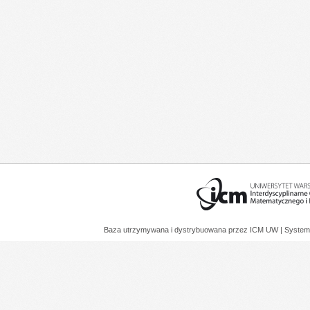
Baza utrzymywana i dystrybuowana przez
ICM UW
| System