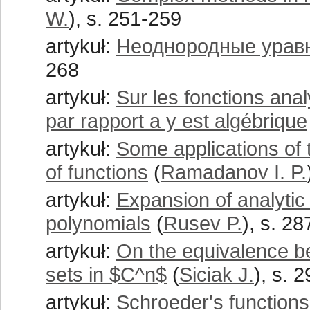
W.
), s. 251-259
artykuł:
Неоднородные уравн
268
artykuł:
Sur les fonctions anal
par rapport a y est algébrique
artykuł:
Some applications of 
of functions
(
Ramadanov I. P.
artykuł:
Expansion of analytic 
polynomials
(
Rusev P.
), s. 2
artykuł:
On the equivalence be
sets in $C^n$
(
Siciak J.
), s. 
artykuł:
Schroeder's functions