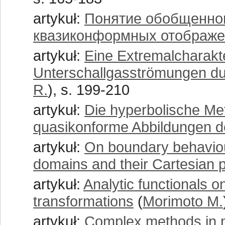
artykuł:
Понятие обобщенног
квазиконформных отображ
artykuł:
Eine Extremalcharakt
Unterschallgasströmungen du
R.
), s. 199-210
artykuł:
Die hyperbolische Met
quasikonforme Abbildungen de
artykuł:
On boundary behaviou
domains and their Cartesian 
artykuł:
Analytic functionals o
transformations
(
Morimoto M.
artykuł:
Complex methods in n