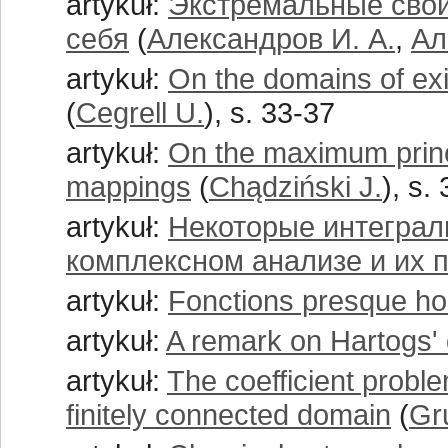
artykuł:
Экстремальные свой
себя
(
Александров И. А.
,
Ал
artykuł:
On the domains of exi
(
Cegrell U.
), s. 33-37
artykuł:
On the maximum princi
mappings
(
Chądziński J.
), s.
artykuł:
Некоторые интегра
комплексном анализе и их 
artykuł:
Fonctions presque h
artykuł:
A remark on Hartogs' 
artykuł:
The coefficient problem
finitely connected domain
(
Gr