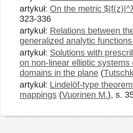
artykuł:
On the metric $|f(z)|^
323-336
artykuł:
Relations between th
generalized analytic function
artykuł:
Solutions with presc
on non-linear elliptic systems 
domains in the plane
(
Tutsch
artykuł:
Lindelöf-type theorem
mappings
(
Vuorinen M.
), s. 