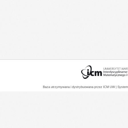
Baza utrzymywana i dystrybuowana przez
ICM UW
| System