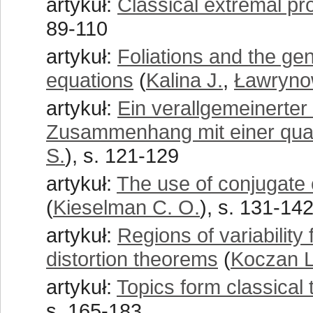
artykuł:
Classical extremal pr
89-110
artykuł:
Foliations and the g
equations
(
Kalina J.
,
Ławryno
artykuł:
Ein verallgemeinerter
Zusammenhang mit einer qua
S.
), s. 121-129
artykuł:
The use of conjugate 
(
Kieselman C. O.
), s. 131-14
artykuł:
Regions of variability
distortion theorems
(
Koczan L
artykuł:
Topics form classical
s. 165-183