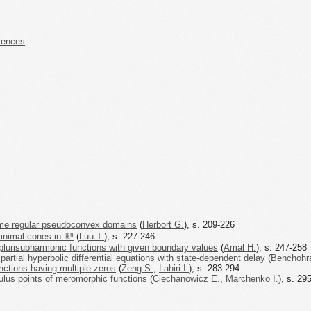
iences
ome regular pseudoconvex domains
(
Herbort G.
), s. 209-226
minimal cones in ℝⁿ
(
Luu T.
), s. 227-246
plurisubharmonic functions with given boundary values
(
Amal H.
), s. 247-258
 partial hyperbolic differential equations with state-dependent delay
(
Benchohr
unctions having multiple zeros
(
Zeng S.
,
Lahiri I.
), s. 283-294
lus points of meromorphic functions
(
Ciechanowicz E.
,
Marchenko I.
), s. 29