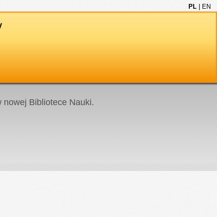
PL
|
EN
nowej Bibliotece Nauki.