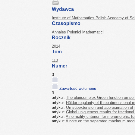
Wydawca
Institute of Mathematics Polish Academy of Sc
Czasopismo
Annales Polonici Mathematici
Rocznik
2014
Tom
110
Numer
3
Zawartość wolumenu
3
artykuł:
The pluricomplex Green function on s
artykuł:
Hölder regularity of three-dimensional 
artykuł:
On subextension and approximation of 
artykuł:
Global uniqueness results for fractional
artykuł:
A normality criterion for meromorphic f
artykuł:
A note on the separated maximum modu