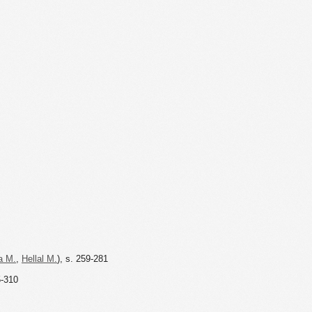
a M.
,
Hellal M.
), s. 259-281
5-310