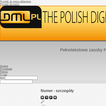
Przejdź do menu głównego
Przejdź do treści
Pełnotekstowe zasoby P
Szukaj
Przeglądaj
Pomoc
O nas
test
Numer - szczegóły