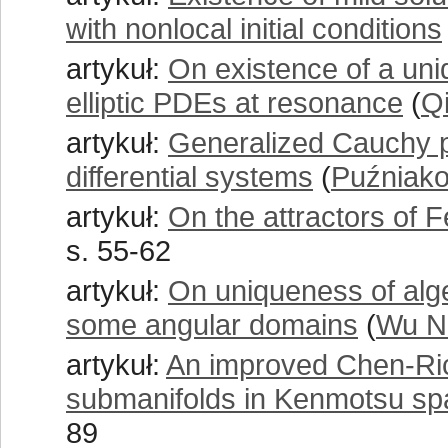
with nonlocal initial conditions
artykuł:
On existence of a uni
elliptic PDEs at resonance
(
Qi
artykuł:
Generalized Cauchy pr
differential systems
(
Puźniak
artykuł:
On the attractors of
s. 55-62
artykuł:
On uniqueness of alge
some angular domains
(
Wu N
artykuł:
An improved Chen-Ricci
submanifolds in Kenmotsu sp
89