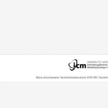
Baza utrzymywana i dystrybuowana przez
ICM UW
| System