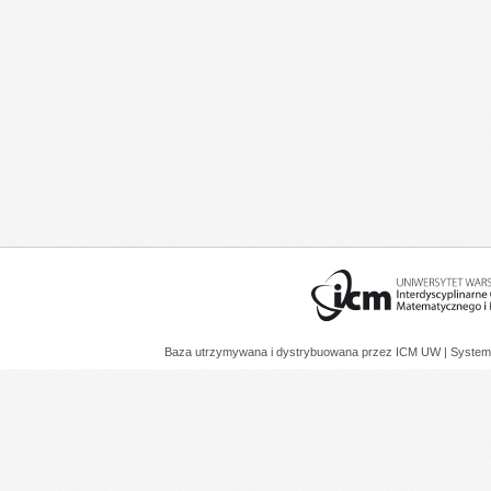
Baza utrzymywana i dystrybuowana przez
ICM UW
| System