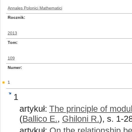
Annales Polonici Mathematici
Rocznik
2013
Tom
109
Numer
1
1
artykuł:
The principle of moduli
(
Ballico E.
,
Ghiloni R.
), s. 1-2
artykuł:
On the relationship b