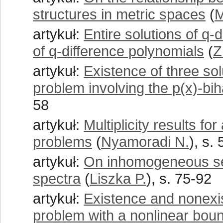
structures in metric spaces
(
M
artykuł:
Entire solutions of q-
of q-difference polynomials
(
Z
artykuł:
Existence of three so
problem involving the p(x)-bi
58
artykuł:
Multiplicity results fo
problems
(
Nyamoradi N.
), s.
artykuł:
On inhomogeneous sel
spectra
(
Liszka P.
), s. 75-92
artykuł:
Existence and nonexist
problem with a nonlinear boun