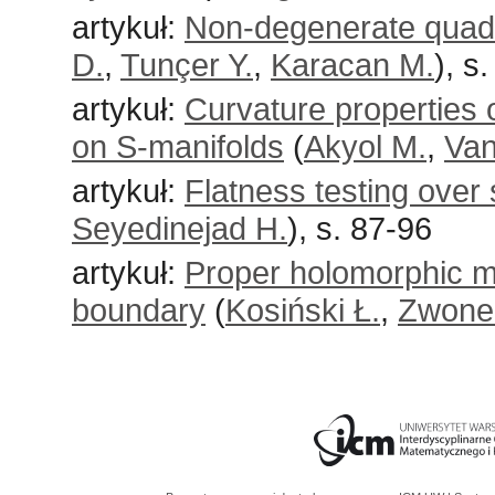
artykuł:
Non-degenerate quadr
D.
,
Tunçer Y.
,
Karacan M.
), s
artykuł:
Curvature properties 
on S-manifolds
(
Akyol M.
,
Van
artykuł:
Flatness testing over
Seyedinejad H.
), s. 87-96
artykuł:
Proper holomorphic m
boundary
(
Kosiński Ł.
,
Zwone