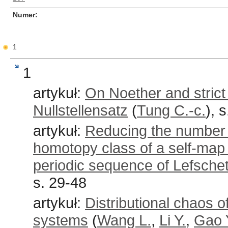
Numer
1
1
artykuł:
On Noether and strict s
Nullstellensatz
(
Tung C.-c.
), 
artykuł:
Reducing the number o
homotopy class of a self-map 
periodic sequence of Lefsch
s. 29-48
artykuł:
Distributional chaos o
systems
(
Wang L.
,
Li Y.
,
Gao 