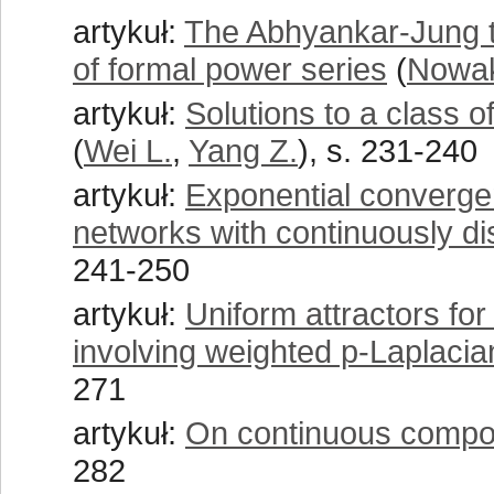
artykuł:
The Abhyankar-Jung t
of formal power series
(
Nowak
artykuł:
Solutions to a class of
(
Wei L.
,
Yang Z.
), s. 231-240
artykuł:
Exponential convergenc
networks with continuously di
241-250
artykuł:
Uniform attractors fo
involving weighted p-Laplacia
271
artykuł:
On continuous compos
282