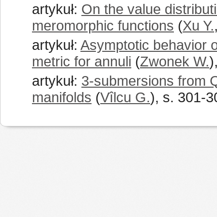
artykuł:
On the value distributi
meromorphic functions
(
Xu Y.
artykuł:
Asymptotic behavior o
metric for annuli
(
Zwonek W.
)
artykuł:
3-submersions from Q
manifolds
(
Vîlcu G.
), s. 301-3