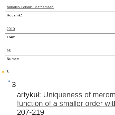
Annales Polonici Mathematici
Rocznik
2010
Tom
98
Numer
3
3
artykuł:
Uniqueness of meromo
function of a smaller order wit
207-219