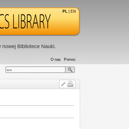
PL
|
EN
nowej Bibliotece Nauki.
O nas
Pomoc
test