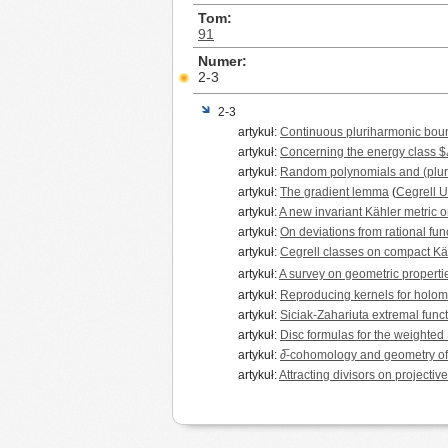
Tom
91
Numer
2-3
2-3
artykuł:
Continuous pluriharmonic bou
artykuł:
Concerning the energy class $𝓔
artykuł:
Random polynomials and (pluri
artykuł:
The gradient lemma
(
Cegrell U
artykuł:
A new invariant Kähler metric 
artykuł:
On deviations from rational func
artykuł:
Cegrell classes on compact Kä
artykuł:
A survey on geometric properti
artykuł:
Reproducing kernels for holomo
artykuł:
Siciak-Zahariuta extremal func
artykuł:
Disc formulas for the weighted 
artykuł:
∂̅-cohomology and geometry o
artykuł:
Attracting divisors on projectiv