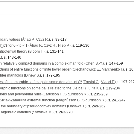
ndary values
(
Åhag P.
,
Czyż R.
), s. 99-117
_p$ for 0 < p < 1
(
Åhag P.
,
Czyż R.
,
Hiêp P.
), s. 119-130
)potential theory
(
Bloom T.
), s. 131-141
.
), s. 143-146
on relatively compact domains in a complex manifold
(
Chen B.-Y.
), s. 147-159
tions of entire functions of finite lower order
(
Ciechanowicz E.
,
Marchenko I.
), s. 1
hler manifolds
(
Dinew S.
), s. 179-195
es of holomorphic self-maps in some domains of ℂⁿ
(
Frosini C.
,
Vlacci F.
), s. 197-21
rphic functions on some balls related to the Lie ball
(
Fujita K.
), s. 219-234
tions and polynomial hulls
(
Lárusson F.
,
Sigurdsson R.
), s. 235-239
Siciak-Zahariuta extremal function
(
Magnússon B.
,
Sigurdsson R.
), s. 241-247
f the boundary of pseudoconvex domains
(
Ohsawa T.
), s. 249-262
e algebraic varieties
(
Stawiska M.
), s. 263-270