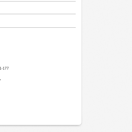
61-177
7