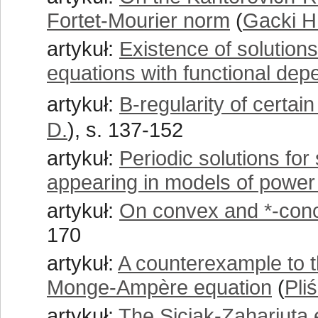
Fortet-Mourier norm
(
Gacki H
artykuł:
Existence of solutions
equations with functional de
artykuł:
B-regularity of certai
D.
), s. 137-152
artykuł:
Periodic solutions for
appearing in models of powe
artykuł:
On convex and *-conc
170
artykuł:
A counterexample to t
Monge-Ampère equation
(
Pliś
artykuł:
The Siciak-Zahariuta 