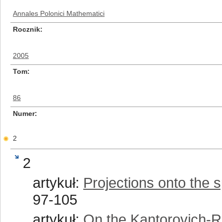
Annales Polonici Mathematici
Rocznik
2005
Tom
86
Numer
2
2
artykuł:
Projections onto the 
97-105
artykuł:
On the Kantorovich-Ru