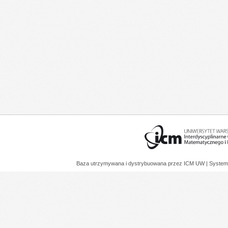
Baza utrzymywana i dystrybuowana przez
ICM UW
| System