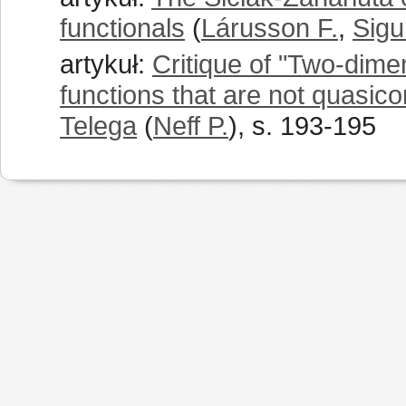
functionals
(
Lárusson F.
,
Sigu
artykuł:
Critique of "Two-dim
functions that are not quasic
Telega
(
Neff P.
), s. 193-195