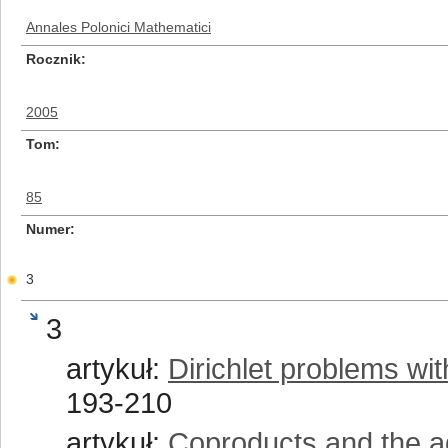
Annales Polonici Mathematici
Rocznik
2005
Tom
85
Numer
3
3
artykuł:
Dirichlet problems wi
193-210
artykuł:
Coproducts and the ad