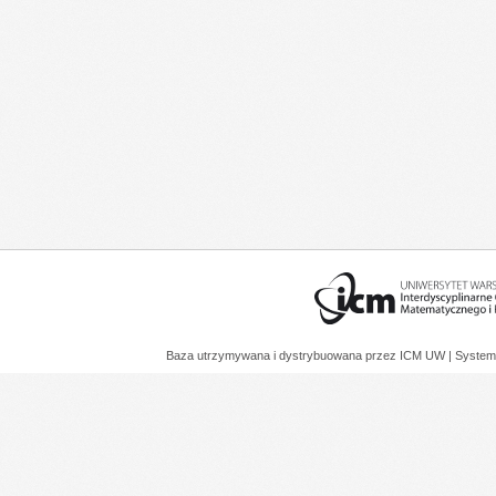
Baza utrzymywana i dystrybuowana przez
ICM UW
| System