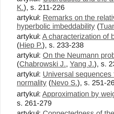
K.
), s. 211-226
artykuł:
Remarks on the relati
hyperbolic imbeddability
(
Tua
artykuł:
A characterization of
(
Hiep P.
), s. 233-238
artykuł:
On the Neumann probl
(
Chabrowski J.
,
Yang J.
), s. 
artykuł:
Universal sequences
normality
(
Nevo S.
), s. 251-2
artykuł:
Approximation by wei
s. 261-279
artykuł:
Connectedness of the