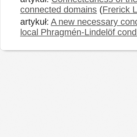
connected domains
(
Frerick L
artykuł:
A new necessary condit
local Phragmén-Lindelöf condi