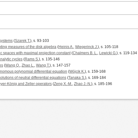
 systems
(
Szarek T.
), s. 93-103
ing measures of the disk algebra
(
Heinis A.
,
Wiegerinck J.
), s. 105-118
c spaces with maximal projection constant
(
Chalmers B. L.
,
Lewicki G.
), s. 119-134
nalytic cycles
(
Rams S.
), s. 135-146
es
(
Wang Q.
,
Zhao L.
,
Wang T.
), s. 147-157
omous polynomial differential equation
(
Wójcik K.
), s. 159-168
olutions of neutral differential equations
(
Tanaka S.
), s. 169-184
yer-König and Zeller operators
(
Zeng X.-M.
,
Zhao J.-N.
), s. 185-196