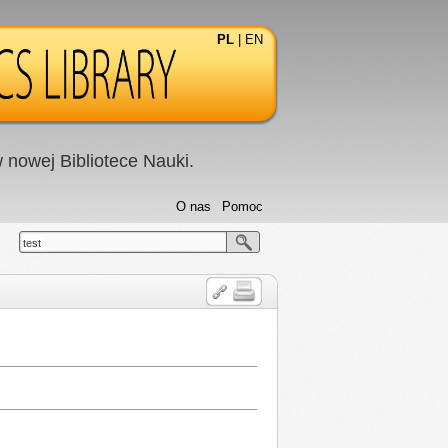
PL
|
EN
nowej Bibliotece Nauki.
O nas
Pomoc
test