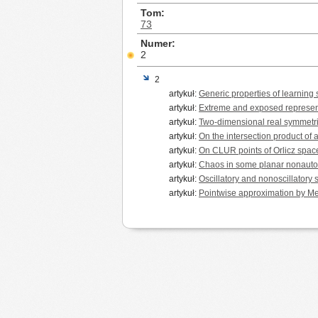
Tom
73
Numer
2
2
artykuł:
Generic properties of learning
artykuł:
Extreme and exposed represent
artykuł:
Two-dimensional real symmetri
artykuł:
On the intersection product of a
artykuł:
On CLUR points of Orlicz spac
artykuł:
Chaos in some planar nonauton
artykuł:
Oscillatory and nonoscillatory s
artykuł:
Pointwise approximation by Me