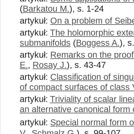
(
Barkatou M.
), s. 1-24
artykuł:
On a problem of Seib
artykuł:
The holomorphic exte
submanifolds
(
Boggess A.
), s
artykuł:
Remarks on the proof
E.
,
Rosay J.
), s. 43-47
artykuł:
Classification of sin
of compact surfaces of class 
artykuł:
Triviality of scalar l
an alternative canonical form
artykuł:
Special normal form o
V.
,
Schmalz G.
), s. 99-107