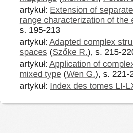
artykuł:
Extension of separatel
range characterization of the
s. 195-213
artykuł:
Adapted complex str
spaces
(
Szőke R.
), s. 215-22
artykuł:
Application of comple
mixed type
(
Wen G.
), s. 221-
artykuł:
Index des tomes LI-L