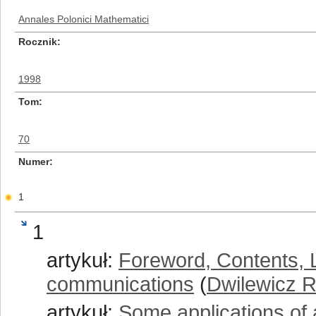
Annales Polonici Mathematici
Rocznik
1998
Tom
70
Numer
1
1
artykuł:
Foreword, Contents, Li
communications
(
Dwilewicz R
artykuł:
Some applications of a