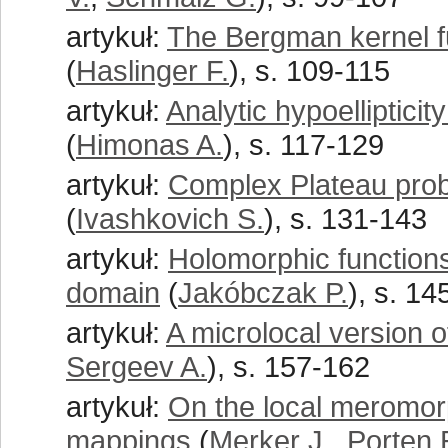
artykuł:
The Bergman kernel f
(
Haslinger F.
), s. 109-115
artykuł:
Analytic hypoellipticit
(
Himonas A.
), s. 117-129
artykuł:
Complex Plateau prob
(
Ivashkovich S.
), s. 131-143
artykuł:
Holomorphic functions
domain
(
Jakóbczak P.
), s. 1
artykuł:
A microlocal version 
Sergeev A.
), s. 157-162
artykuł:
On the local meromor
mappings
(
Merker J.
,
Porten 