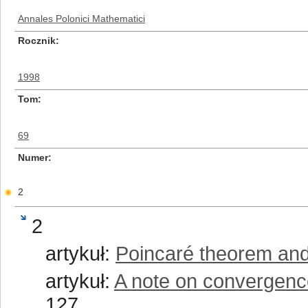
Annales Polonici Mathematici
Rocznik
1998
Tom
69
Numer
2
2
artykuł:
Poincaré theorem and
artykuł:
A note on convergenc
127