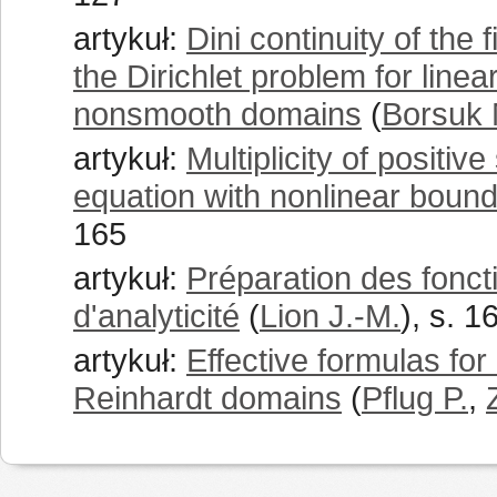
artykuł:
Dini continuity of the 
the Dirichlet problem for linea
nonsmooth domains
(
Borsuk 
artykuł:
Multiplicity of positive
equation with nonlinear bound
165
artykuł:
Préparation des fonct
d'analyticité
(
Lion J.-M.
), s. 
artykuł:
Effective formulas for
Reinhardt domains
(
Pflug P.
,