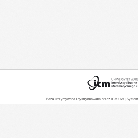
Baza utrzymywana i dystrybuowana przez
ICM UW
| System