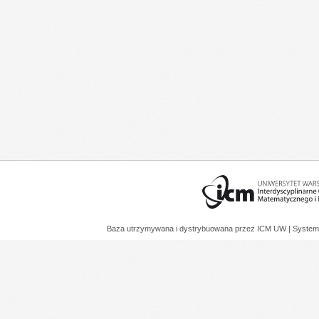
Baza utrzymywana i dystrybuowana przez
ICM UW
| System