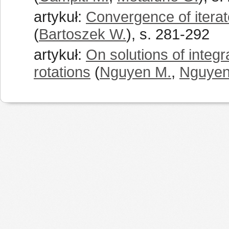
artykuł:
Convergence of itera
(
Bartoszek W.
), s. 281-292
artykuł:
On solutions of integr
rotations
(
Nguyen M.
,
Nguyen