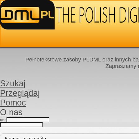
Pełnotekstowe zasoby PLDML oraz innych baz
Zapraszamy
Szukaj
Przeglądaj
Pomoc
O nas
test
Numer - szczegóły