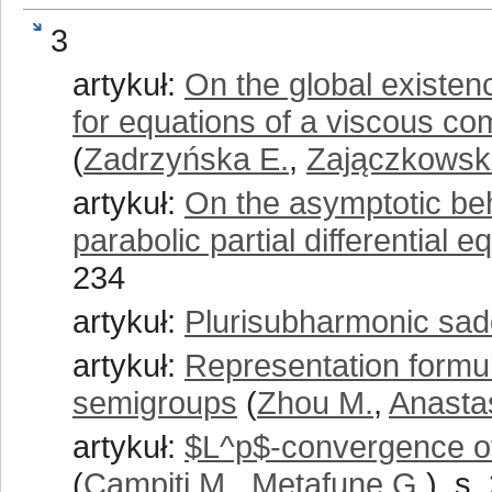
3
artykuł:
On the global existen
for equations of a viscous co
(
Zadrzyńska E.
,
Zajączkowsk
artykuł:
On the asymptotic beh
parabolic partial differential e
234
artykuł:
Plurisubharmonic sad
artykuł:
Representation formu
semigroups
(
Zhou M.
,
Anasta
artykuł:
$L^p$-convergence of
(
Campiti M.
,
Metafune G.
), s