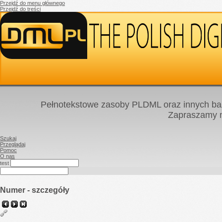
Przejdź do menu głównego
Przejdź do treści
Pełnotekstowe zasoby PLDML oraz innych baz
Zapraszamy
Szukaj
Przeglądaj
Pomoc
O nas
test
Numer - szczegóły