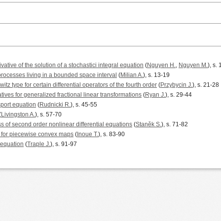
vative of the solution of a stochastici integral equation
(
Nguyen H.
,
Nguyen M.
), s.
rocesses living in a bounded space interval
(
Milian A.
), s. 13-19
tz type for certain differential operators of the fourth order
(
Przybycin J.
), s. 21-28
ves for generalized fractional linear transformations
(
Ryan J.
), s. 29-44
sport equation
(
Rudnicki R.
), s. 45-55
(
Livingston A.
), s. 57-70
s of second order nonlinear differential equations
(
Staněk S.
), s. 71-82
es for piecewise convex maps
(
Inoue T.
), s. 83-90
 equation
(
Traple J.
), s. 91-97