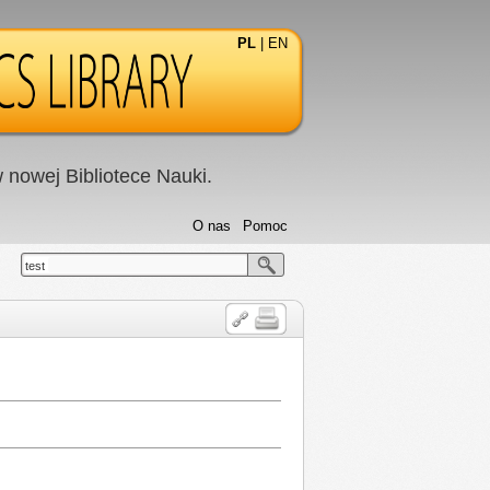
PL
|
EN
nowej Bibliotece Nauki.
O nas
Pomoc
test