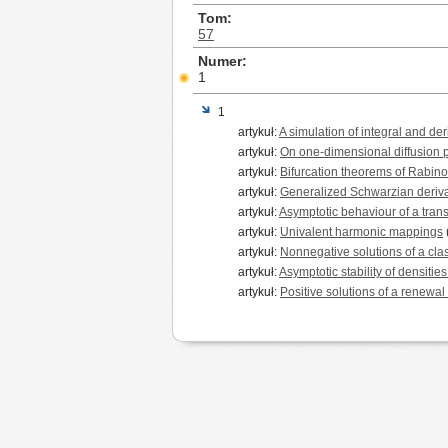
Tom
57
Numer
1
1
artykuł:
A simulation of integral and deri
artykuł:
On one-dimensional diffusion p
artykuł:
Bifurcation theorems of Rabinowi
artykuł:
Generalized Schwarzian derivati
artykuł:
Asymptotic behaviour of a tran
artykuł:
Univalent harmonic mappings
artykuł:
Nonnegative solutions of a clas
artykuł:
Asymptotic stability of densiti
artykuł:
Positive solutions of a renewal