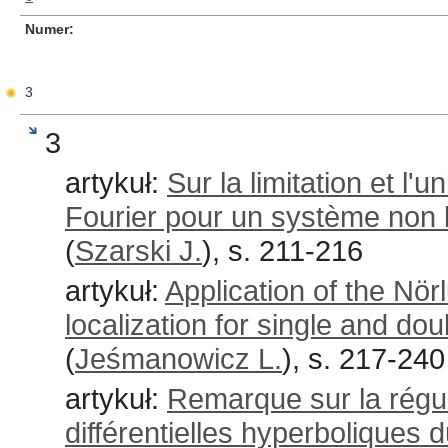
Numer
3
3
artykuł:
Sur la limitation et l'
Fourier pour un système non l
(
Szarski J.
), s. 211-216
artykuł:
Application of the Nör
localization for single and dou
(
Jeśmanowicz L.
), s. 217-240
artykuł:
Remarque sur la régul
différentielles hyperboliques 