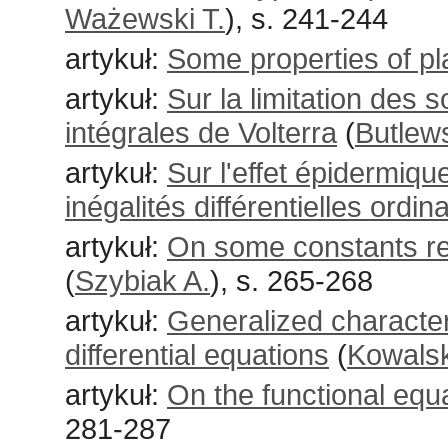
Ważewski T.
), s. 241-244
artykuł:
Some properties of p
artykuł:
Sur la limitation des 
intégrales de Volterra
(
Butlews
artykuł:
Sur l'effet épidermique
inégalités différentielles ordin
artykuł:
On some constants rel
(
Szybiak A.
), s. 265-268
artykuł:
Generalized characteri
differential equations
(
Kowalsk
artykuł:
On the functional equ
281-287