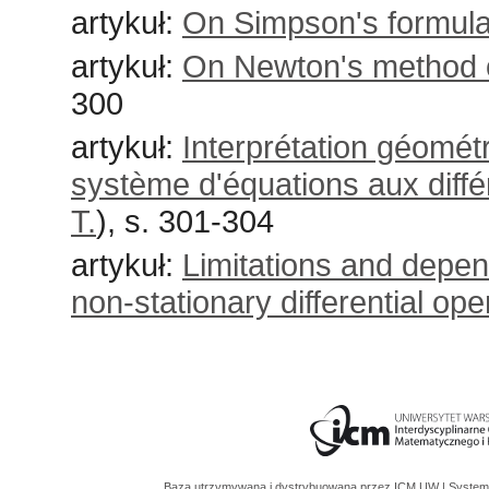
artykuł:
On Simpson's formula
artykuł:
On Newton's method o
300
artykuł:
Interprétation géométr
système d'équations aux différ
T.
), s. 301-304
artykuł:
Limitations and depen
non-stationary differential op
Baza utrzymywana i dystrybuowana przez
ICM UW
| System