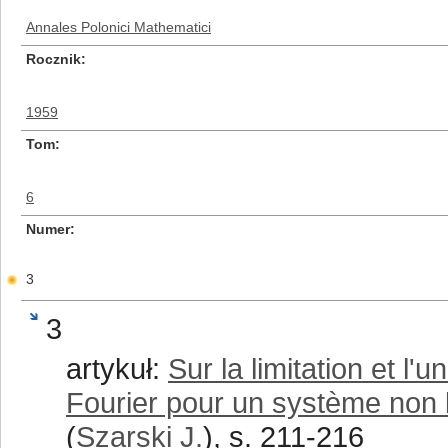
Annales Polonici Mathematici
Rocznik
1959
Tom
6
Numer
3
3
artykuł:
Sur la limitation et l'
Fourier pour un système non l
(
Szarski J.
), s. 211-216