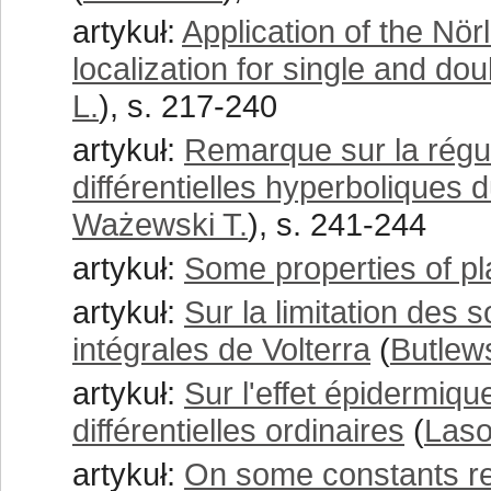
artykuł:
Application of the Nör
localization for single and dou
L.
), s. 217-240
artykuł:
Remarque sur la régul
différentielles hyperboliques
Ważewski T.
), s. 241-244
artykuł:
Some properties of p
artykuł:
Sur la limitation des 
intégrales de Volterra
(
Butlews
artykuł:
Sur l'effet épidermique
différentielles ordinaires
(
Laso
artykuł:
On some constants rel