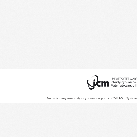
Baza utrzymywana i dystrybuowana przez
ICM UW
| System