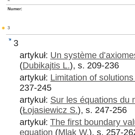
Numer
3
3
artykuł:
Un système d'axiome
(
Dubikajtis L.
), s. 209-236
artykuł:
Limitation of solution
237-245
artykuł:
Sur les équations d
(
Łojasiewicz S.
), s. 247-256
artykuł:
The first boundary val
equation
(
Mlak W.
), s. 257-26