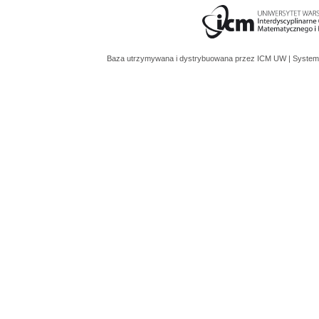
Baza utrzymywana i dystrybuowana przez
ICM UW
| System