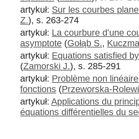
artykuł:
Sur les courbes plan
Z.
), s. 263-274
artykuł:
La courbure d'une cou
asymptote
(
Gołąb S.
,
Kuczma
artykuł:
Equations satisfied by
(
Zamorski J.
), s. 285-291
artykuł:
Problème non linéaire 
fonctions
(
Przeworska-Rolewi
artykuł:
Applications du princ
équations différentielles du s