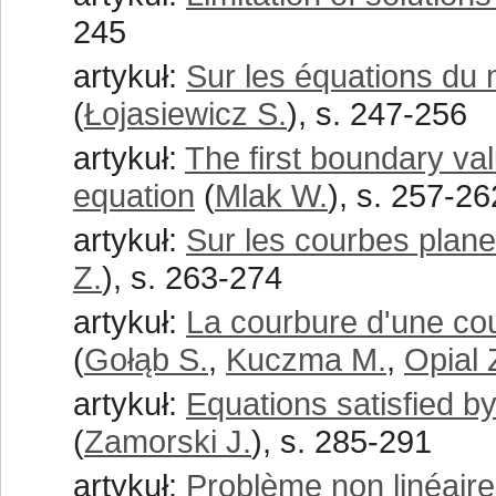
245
artykuł:
Sur les équations d
(
Łojasiewicz S.
), s. 247-256
artykuł:
The first boundary val
equation
(
Mlak W.
), s. 257-26
artykuł:
Sur les courbes plan
Z.
), s. 263-274
artykuł:
La courbure d'une cou
(
Gołąb S.
,
Kuczma M.
,
Opial 
artykuł:
Equations satisfied by
(
Zamorski J.
), s. 285-291
artykuł:
Problème non linéaire 