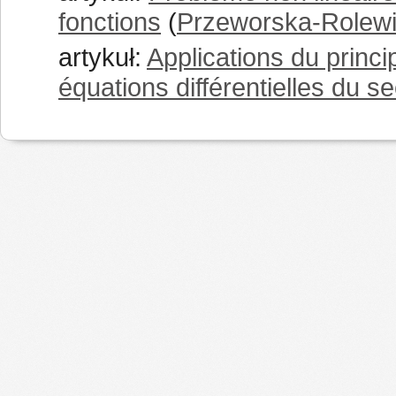
fonctions
(
Przeworska-Rolewi
artykuł:
Applications du princ
équations différentielles du s