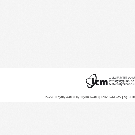
Baza utrzymywana i dystrybuowana przez
ICM UW
| System