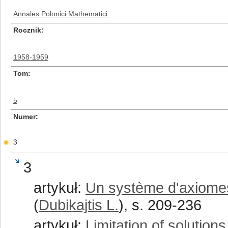
Annales Polonici Mathematici
Rocznik
1958-1959
Tom
5
Numer
3
3
artykuł:
Un système d'axiome
(
Dubikajtis L.
), s. 209-236
artykuł:
Limitation of solution