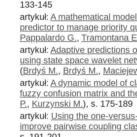
133-145
artykuł:
A mathematical model f
predictor to manage priority 
Pappalardo G.
,
Tramontana E
artykuł:
Adaptive predictions 
using state space wavelet ne
(
Brdyś M.
,
Brdyś M.
,
Maciejew
artykuł:
A dynamic model of cl
fuzzy confusion matrix and th
P.
,
Kurzynski M.
), s. 175-189
artykuł:
Using the one-versus-
improve pairwise coupling clas
s. 191-201