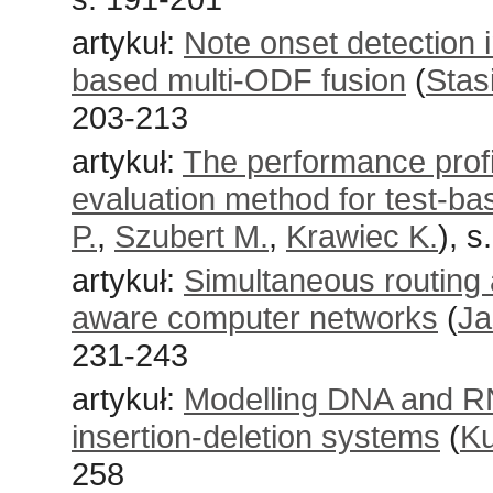
artykuł:
Note onset detection 
based multi-ODF fusion
(
Stas
203-213
artykuł:
The performance profil
evaluation method for test-b
P.
,
Szubert M.
,
Krawiec K.
), 
artykuł:
Simultaneous routing 
aware computer networks
(
Ja
231-243
artykuł:
Modelling DNA and RN
insertion-deletion systems
(
K
258