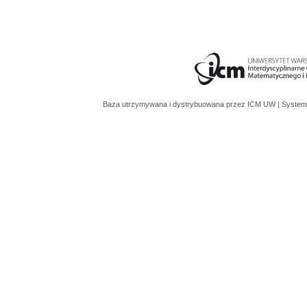
Baza utrzymywana i dystrybuowana przez
ICM UW
| System