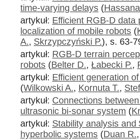
time-varying delays
(
Hassana
artykuł:
Efficient RGB-D data 
localization of mobile robots
(
A.
,
Skrzypczyński P.
), s. 63-7
artykuł:
RGB-D terrain percep
robots
(
Belter D.
,
Łabecki P.
,
artykuł:
Efficient generation 
(
Wilkowski A.
,
Kornuta T.
,
Ste
artykuł:
Connections between ob
ultrasonic bi-sonar system
(
K
artykuł:
Stability analysis and
hyperbolic systems
(
Duan R.