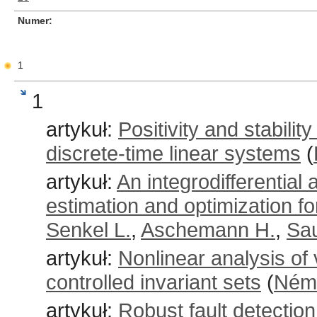
Numer
1
1
artykuł:
Positivity and stabilit
discrete-time linear systems
(
artykuł:
An integrodifferential
estimation and optimization f
Senkel L.
,
Aschemann H.
,
Sau
artykuł:
Nonlinear analysis of 
controlled invariant sets
(
Néme
artykuł:
Robust fault detection