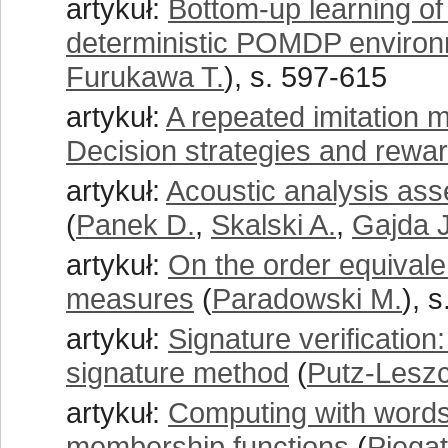
artykuł:
Bottom-up learning of 
deterministic POMDP enviro
Furukawa T.
), s. 597-615
artykuł:
A repeated imitation
Decision strategies and rewa
artykuł:
Acoustic analysis ass
(
Panek D.
,
Skalski A.
,
Gajda J
artykuł:
On the order equivalen
measures
(
Paradowski M.
), 
artykuł:
Signature verificatio
signature method
(
Putz-Lesz
artykuł:
Computing with words
membership functions
(
Piegat