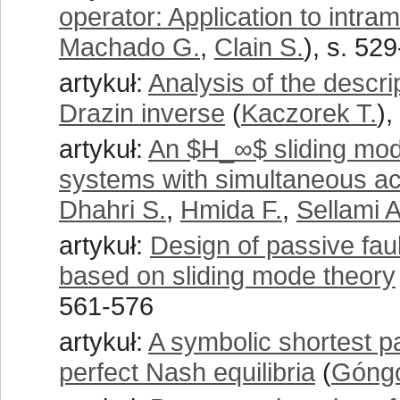
operator: Application to intram
Machado G.
,
Clain S.
), s. 52
artykuł:
Analysis of the descri
Drazin inverse
(
Kaczorek T.
),
artykuł:
An $H_∞$ sliding mod
systems with simultaneous ac
Dhahri S.
,
Hmida F.
,
Sellami A
artykuł:
Design of passive faul
based on sliding mode theory
561-576
artykuł:
A symbolic shortest p
perfect Nash equilibria
(
Góngo