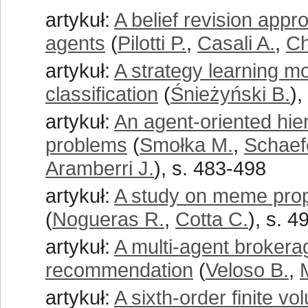
artykuł:
A belief revision app
agents
(
Pilotti P.
,
Casali A.
,
Ch
artykuł:
A strategy learning 
classification
(
Śnieżyński B.
),
artykuł:
An agent-oriented hier
problems
(
Smołka M.
,
Schaef
Aramberri J.
), s. 483-498
artykuł:
A study on meme prop
(
Nogueras R.
,
Cotta C.
), s. 
artykuł:
A multi-agent brokera
recommendation
(
Veloso B.
,
artykuł:
A sixth-order finite 